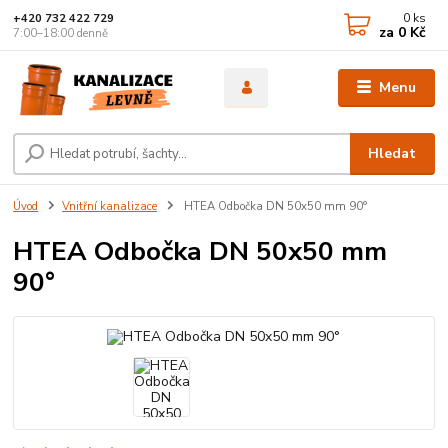
0
ks
+420 732 422 729
za
0 Kč
7:00–18:00 denně
Menu
Hledat
Úvod
Vnitřní kanalizace
HTEA Odbočka DN 50x50 mm 90°
HTEA Odbočka DN 50x50 mm
90°