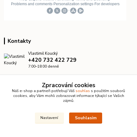
Kontakty
Vlastimil Koucký
+420 732 422 729
7:00–18:00 denně
info@kanalizacelevne.cz
Zpracování cookies
Náš e-shop a partneři potřebují Váš
souhlas
s použitím souborů
cookies, aby Vám mohli zobrazovat informace týkající se Vašich
zájmů.
Souhlasím
Nastavení
© 2026 KanalizaceLevne.cz · Všechna práva vyhrazena ·
Dvorakweb.cz
–
přehledné e-shopy
Upravit sběr cookies.
Vytvořeno na
Eshop-rychle.cz