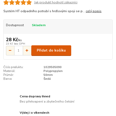
Jak produkt hodnotí zákazníci
Systém HT odpadního potrubí s hrdlovými spoji se p...
celý popis
Dostupnost
Skladem
28 Kč
/
ks
23 Kč
bez DPH
Přidat do košíku
Číslo produktu:
1029505090
Materiál:
Polypropylen
Průměr:
50mm
Barva:
Šedá
Cena dopravy ihned
Bez překvapení a zbytečného čekání
Výdej i o víkendech