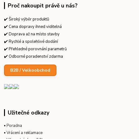
Proč nakoupit právě u nás?
✔️ Široký výběr produktů
✔️ Cena dopravy ihned viditelná
✔️ Doprava až na místo stavby
✔️ Rychlé a spolehlivé dodání
✔️ Přehledné porovnání parametrů
✔️ Odborné poradenství zdarma
B2B / Velkoobchod
Užitečné odkazy
▪
Poradna
▪
Vrácení a reklamace