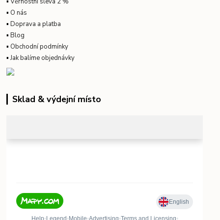
▪
Věrnostní sleva 2 %
▪
O nás
▪
Doprava a platba
▪
Blog
▪
Obchodní podmínky
▪
Jak balíme objednávky
Sklad & výdejní místo