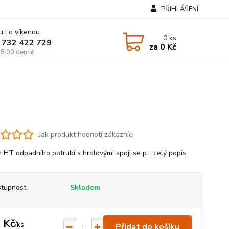
PŘIHLÁŠENÍ
u i o víkendu
0
ks
 732 422 729
za
0 Kč
8:00 denně
Jak produkt hodnotí zákazníci
 HT odpadního potrubí s hrdlovými spoji se p...
celý popis
tupnost
Skladem
 Kč
/
ks
Přidat do košíku