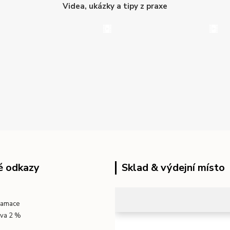
Videa, ukázky a tipy z praxe
é odkazy
Sklad & výdejní místo
klamace
eva 2 %