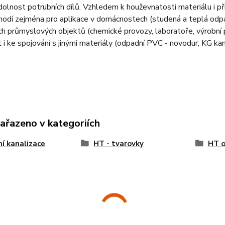
dolnost potrubních dílů. Vzhledem k houževnatosti materiálu i př
hodí zejména pro aplikace v domácnostech (studená a teplá odpa
 průmyslových objektů (chemické provozy, laboratoře, výrobní pr
t i ke spojování s jinými materiály (odpadní PVC - novodur, KG 
zařazeno v kategoriích
ní kanalizace
HT - tvarovky
HT 