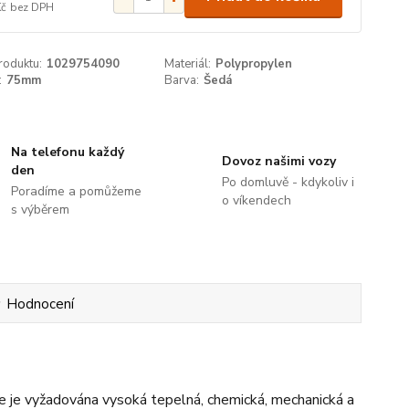
Kč
bez DPH
roduktu:
1029754090
Materiál:
Polypropylen
:
75mm
Barva:
Šedá
Na telefonu každý
Dovoz našimi vozy
den
Po domluvě - kdykoliv i
Poradíme a pomůžeme
o víkendech
s výběrem
Hodnocení
e je vyžadována vysoká tepelná, chemická, mechanická a