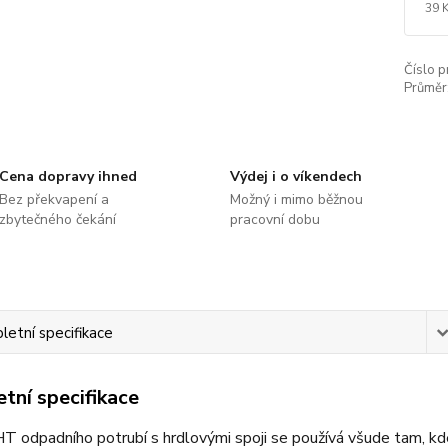
39 
Číslo p
Průměr
Cena dopravy ihned
Výdej i o víkendech
Bez překvapení a
Možný i mimo běžnou
zbytečného čekání
pracovní dobu
etní specifikace
tní specifikace
 odpadního potrubí s hrdlovými spoji se používá všude tam, kd