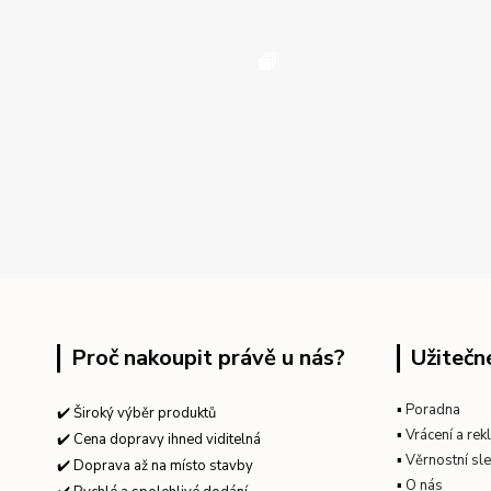
Proč nakoupit právě u nás?
Užitečn
▪
Poradna
✔️ Široký výběr produktů
▪
Vrácení a re
✔️ Cena dopravy ihned viditelná
▪
Věrnostní sl
✔️ Doprava až na místo stavby
▪
O nás