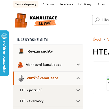
Ceník dopravy
Poradna
Reference
Pro firmy
O nás
Úvod
V
INŽENÝRSKÉ SÍTĚ
HTE
Revizní šachty
Venkovní kanalizace
Vnitřní kanalizace
HT - potrubí
HT - tvarovky