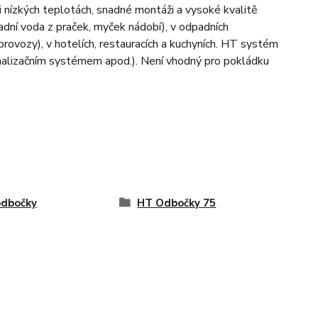
i nízkých teplotách, snadné montáži a vysoké kvalitě
dní voda z praček, myček nádobí), v odpadních
ovozy), v hotelích, restauracích a kuchyních. HT systém
kanalizačním systémem apod.). Není vhodný pro pokládku
odbočky
HT Odbočky 75