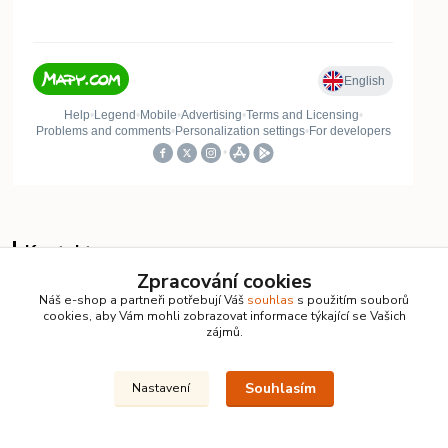
Kontakty
Zpracování cookies
Vlastimil Koucký
Náš e-shop a partneři potřebují Váš
souhlas
s použitím souborů
+420 732 422 729
cookies, aby Vám mohli zobrazovat informace týkající se Vašich
zájmů.
7:00–18:00 denně
info@kanalizacelevne.cz
Souhlasím
Nastavení