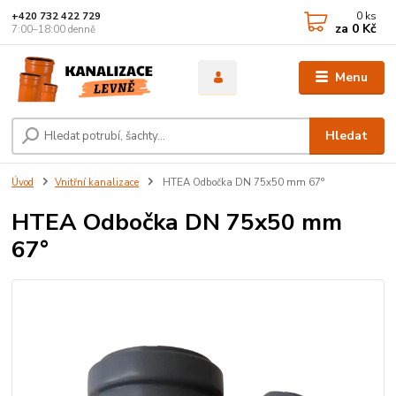
0
ks
+420 732 422 729
za
0 Kč
7:00–18:00 denně
Menu
Hledat
Úvod
Vnitřní kanalizace
HTEA Odbočka DN 75x50 mm 67°
HTEA Odbočka DN 75x50 mm
67°