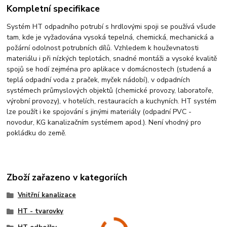
Kompletní specifikace
Systém HT odpadního potrubí s hrdlovými spoji se používá všude
tam, kde je vyžadována vysoká tepelná, chemická, mechanická a
požární odolnost potrubních dílů. Vzhledem k houževnatosti
materiálu i při nízkých teplotách, snadné montáži a vysoké kvalitě
spojů se hodí zejména pro aplikace v domácnostech (studená a
teplá odpadní voda z praček, myček nádobí), v odpadních
systémech průmyslových objektů (chemické provozy, laboratoře,
výrobní provozy), v hotelích, restauracích a kuchyních. HT systém
lze použít i ke spojování s jinými materiály (odpadní PVC -
novodur, KG kanalizačním systémem apod.). Není vhodný pro
pokládku do země.
Zboží zařazeno v kategoriích
Vnitřní kanalizace
HT - tvarovky