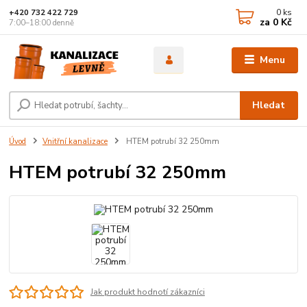
0
ks
+420 732 422 729
za
0 Kč
7:00–18:00 denně
Menu
Hledat
Úvod
Vnitřní kanalizace
HTEM potrubí 32 250mm
HTEM potrubí 32 250mm
Jak produkt hodnotí zákazníci