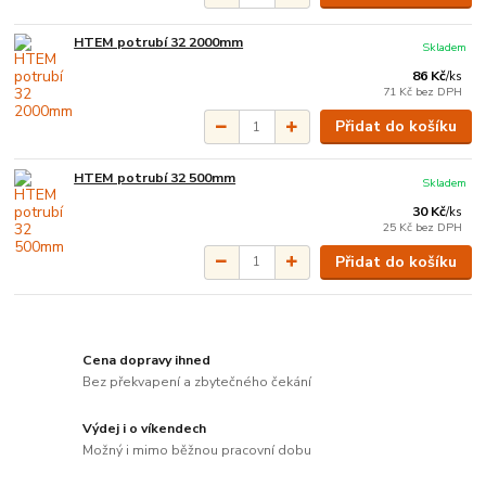
HTEM potrubí 32 2000mm
Skladem
86 Kč
/
ks
71 Kč
bez DPH
Přidat do košíku
HTEM potrubí 32 500mm
Skladem
30 Kč
/
ks
25 Kč
bez DPH
Přidat do košíku
Cena dopravy ihned
Bez překvapení a zbytečného čekání
Výdej i o víkendech
Možný i mimo běžnou pracovní dobu