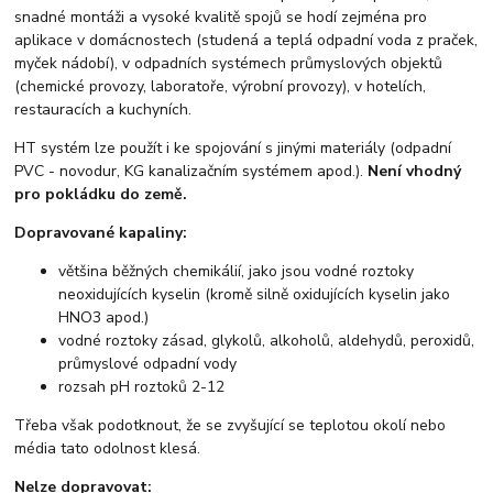
snadné montáži a vysoké kvalitě spojů se hodí zejména pro
aplikace v domácnostech (studená a teplá odpadní voda z praček,
myček nádobí), v odpadních systémech průmyslových objektů
(chemické provozy, laboratoře, výrobní provozy), v hotelích,
restauracích a kuchyních.
HT systém lze použít i ke spojování s jinými materiály (odpadní
PVC - novodur, KG kanalizačním systémem apod.).
Není vhodný
pro pokládku do země.
Dopravované kapaliny:
většina běžných chemikálií, jako jsou vodné roztoky
neoxidujících kyselin (kromě silně oxidujících kyselin jako
HNO3 apod.)
vodné roztoky zásad, glykolů, alkoholů, aldehydů, peroxidů,
průmyslové odpadní vody
rozsah pH roztoků 2-12
Třeba však podotknout, že se zvyšující se teplotou okolí nebo
média tato odolnost klesá.
Nelze dopravovat: