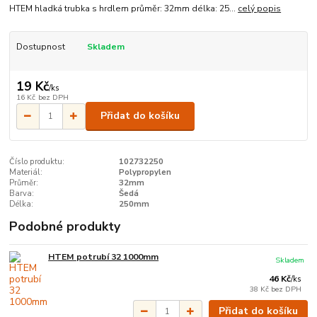
HTEM hladká trubka s hrdlem průměr: 32mm délka: 25...
celý popis
Dostupnost
Skladem
19 Kč
/
ks
16 Kč
bez DPH
Přidat do košíku
Číslo produktu:
102732250
Materiál:
Polypropylen
Průměr:
32mm
Barva:
Šedá
Délka:
250mm
Podobné produkty
HTEM potrubí 32 1000mm
Skladem
46 Kč
/
ks
38 Kč
bez DPH
Přidat do košíku