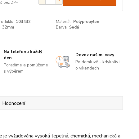
Kč
bez DPH
roduktu:
103432
Materiál:
Polypropylen
:
32mm
Barva:
Šedá
Na telefonu každý
Dovoz našimi vozy
den
Po domluvě - kdykoliv i
Poradíme a pomůžeme
o víkendech
s výběrem
Hodnocení
e je vyžadována vysoká tepelná, chemická, mechanická a