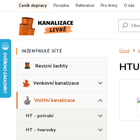
Ceník dopravy
Poradna
Reference
Pro firmy
O nás
Úvod
V
INŽENÝRSKÉ SÍTĚ
HTU 
Revizní šachty
Venkovní kanalizace
Vnitřní kanalizace
HT - potrubí
HT - tvarovky