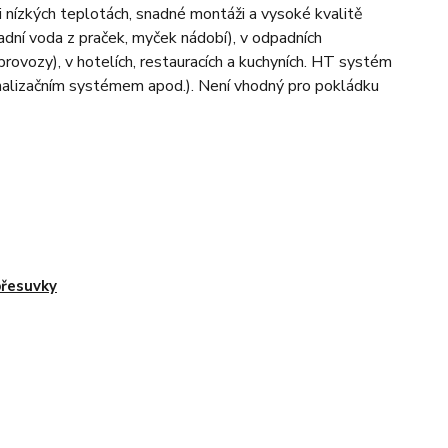
i nízkých teplotách, snadné montáži a vysoké kvalitě
dní voda z praček, myček nádobí), v odpadních
ovozy), v hotelích, restauracích a kuchyních. HT systém
kanalizačním systémem apod.). Není vhodný pro pokládku
řesuvky