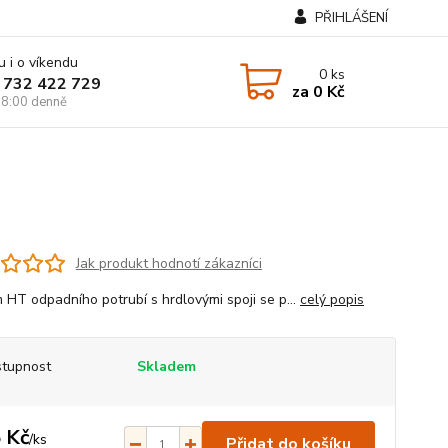
PŘIHLÁŠENÍ
u i o víkendu
0
ks
 732 422 729
za
0 Kč
8:00 denně
Jak produkt hodnotí zákazníci
 HT odpadního potrubí s hrdlovými spoji se p...
celý popis
tupnost
Skladem
 Kč
/
ks
Přidat do košíku