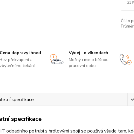
21 
Číslo p
Průměr
Cena dopravy ihned
Výdej i o víkendech
Bez překvapení a
Možný i mimo běžnou
zbytečného čekání
pracovní dobu
etní specifikace
tní specifikace
 odpadního potrubí s hrdlovými spoji se používá všude tam, kd