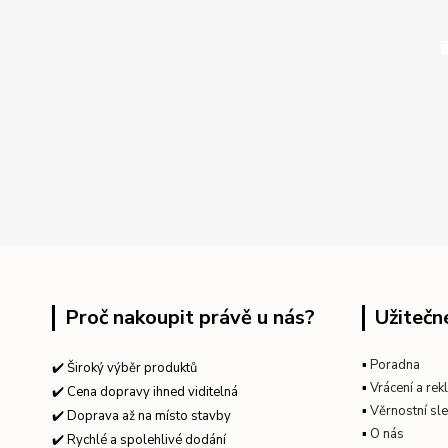
Proč nakoupit právě u nás?
Užitečn
▪
Poradna
✔️ Široký výběr produktů
▪
Vrácení a re
✔️ Cena dopravy ihned viditelná
▪
Věrnostní sl
✔️ Doprava až na místo stavby
▪
O nás
✔️ Rychlé a spolehlivé dodání