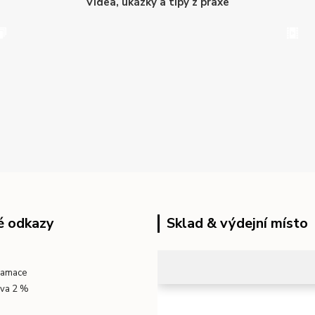
Videa, ukázky a tipy z praxe
é odkazy
Sklad & výdejní místo
klamace
eva 2 %