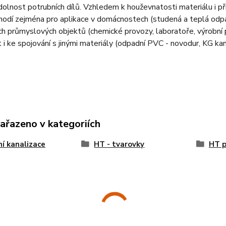
dolnost potrubních dílů. Vzhledem k houževnatosti materiálu i př
hodí zejména pro aplikace v domácnostech (studená a teplá odpa
 průmyslových objektů (chemické provozy, laboratoře, výrobní pr
t i ke spojování s jinými materiály (odpadní PVC - novodur, KG 
zařazeno v kategoriích
ní kanalizace
HT - tvarovky
HT p