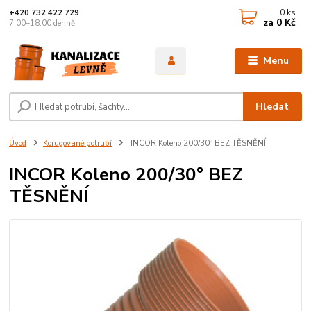
0
ks
+420 732 422 729
za
0 Kč
7:00–18:00 denně
Menu
Hledat
Úvod
Korugované potrubí
INCOR Koleno 200/30° BEZ TĚSNĚNÍ
INCOR Koleno 200/30° BEZ
TĚSNĚNÍ