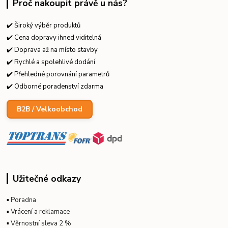
Proč nakoupit právě u nás?
✔️ Široký výběr produktů
✔️ Cena dopravy ihned viditelná
✔️ Doprava až na místo stavby
✔️ Rychlé a spolehlivé dodání
✔️ Přehledné porovnání parametrů
✔️ Odborné poradenství zdarma
B2B / Velkoobchod
Užitečné odkazy
▪
Poradna
▪
Vrácení a reklamace
▪
Věrnostní sleva 2 %