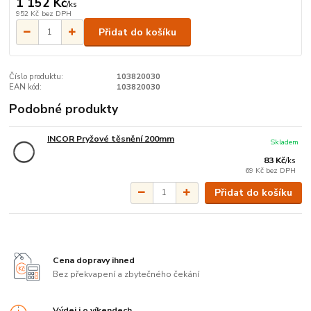
1 152 Kč
/
ks
952 Kč
bez DPH
Přidat do košíku
Číslo produktu:
103820030
EAN kód:
103820030
Podobné produkty
INCOR Pryžové těsnění 200mm
Skladem
83 Kč
/
ks
69 Kč
bez DPH
Přidat do košíku
Cena dopravy ihned
Bez překvapení a zbytečného čekání
Výdej i o víkendech