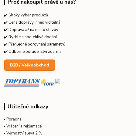
Proč nakoupit právě u nás?
✔️ Široký výběr produktů
✔️ Cena dopravy ihned viditelná
✔️ Doprava až na místo stavby
✔️ Rychlé a spolehlivé dodání
✔️ Přehledné porovnání parametrů
✔️ Odborné poradenství zdarma
B2B / Velkoobchod
Užitečné odkazy
▪
Poradna
▪
Vrácení a reklamace
▪
Věrnostní sleva 2 %