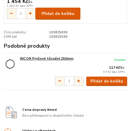
1 454 Kč
/
ks
1 202 Kč
bez DPH
Přidat do košíku
Číslo produktu:
103825030
EAN kód:
103825030
Podobné produkty
INCOR Pryžové těsnění 250mm
Skladem
117 Kč
/
ks
97 Kč
bez DPH
Přidat do košíku
Cena dopravy ihned
Bez překvapení a zbytečného čekání
Výdej i o víkendech