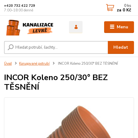
0
ks
+420 732 422 729
za
0 Kč
7:00–18:00 denně
Menu
Hledat
Úvod
Korugované potrubí
INCOR Koleno 250/30° BEZ TĚSNĚNÍ
INCOR Koleno 250/30° BEZ
TĚSNĚNÍ