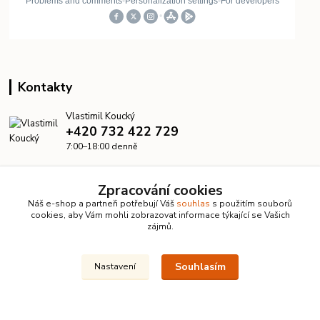
Kontakty
Vlastimil Koucký
+420 732 422 729
7:00–18:00 denně
info@kanalizacelevne.cz
Zpracování cookies
Náš e-shop a partneři potřebují Váš
souhlas
s použitím souborů
cookies, aby Vám mohli zobrazovat informace týkající se Vašich
zájmů.
Souhlasím
Nastavení
© 2026 KanalizaceLevne.cz · Všechna práva vyhrazena ·
Dvorakweb.cz
–
přehledné e-shopy
Upravit sběr cookies.
Vytvořeno na
Eshop-rychle.cz