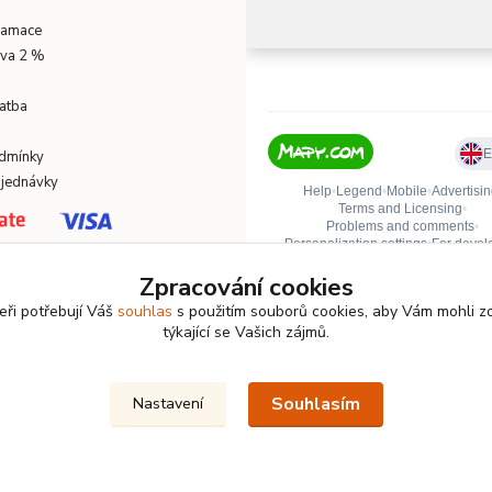
klamace
eva 2 %
atba
dmínky
bjednávky
Zpracování cookies
eři potřebují Váš
souhlas
s použitím souborů cookies, aby Vám mohli z
týkající se Vašich zájmů.
Souhlasím
Nastavení
akweb.cz
– přehledné e-shopy