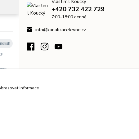
Vlastimil Koucký
+420 732 422 729
7:00–18:00 denně
info@kanalizacelevne.cz
obrazovat informace
Upravit sběr cookies.
Vytvořeno na
Eshop-rychle.cz