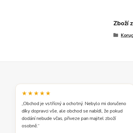
Zboží 
Korug
★★★★★
„Obchod je vstřícný a ochotný. Nebylo mi doručeno
díky dopravci vše, ale obchod se nabídl, že pokud
dodání nebude včas, přiveze pan majitel zboží
osobně.“