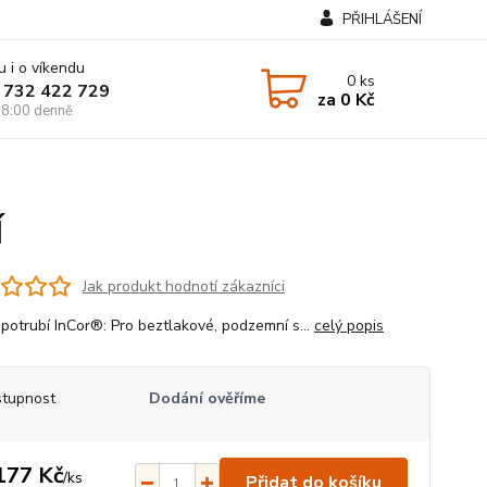
PŘIHLÁŠENÍ
u i o víkendu
0
ks
 732 422 729
za
0 Kč
8:00 denně
Í
Jak produkt hodnotí zákazníci
 potrubí InCor®: Pro beztlakové, podzemní s...
celý popis
tupnost
Dodání ověříme
177 Kč
/
ks
Přidat do košíku