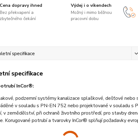
Cena dopravy ihned
Výdej i o víkendech
Bez překvapení a
Možný i mimo běžnou
zbytečného čekání
pracovní dobu
etní specifikace
tní specifikace
potrubí InCor®:
akové, podzemní systémy kanalizace splaškové, dešťové nebo sa
ováděné v souladu s PN-EN 752 nebo projektované v souladu s 
í, v zemědělství, při ochraně životního prostředí, pro stavby dr
ce. Korugované potrubí a tvarovky InCor® splňují požadavky e