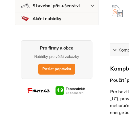
Stavební příslušenství
Akční nabídky
Pro firmy a obce
Kompl
Nabídky pro větší zakázky
Komple
Poslat poptávku
Použití 
Pro beztl
„U"), pr
melioračn
energeti