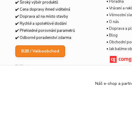
▪
Poradna
✔️ Široký výběr produktů
▪
Vrácení a re
✔️ Cena dopravy ihned viditelná
▪
Věrnostní sl
✔️ Doprava až na místo stavby
▪
O nás
✔️ Rychlé a spolehlivé dodání
▪
Doprava a pl
✔️ Přehledné porovnání parametrů
▪
Blog
✔️ Odborné poradenství zdarma
▪
Obchodní po
▪
Jak balíme o
B2B / Velkoobchod
Náš e-shop a partn
© 2026 KanalizaceLevne.cz · Všechna práva vyhrazena ·
Dvor