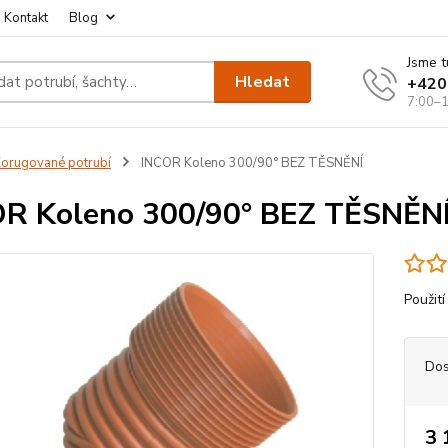
Kontakt
Blog
Jsme t
Hledat
+420
7:00–1
orugované potrubí
INCOR Koleno 300/90° BEZ TĚSNĚNÍ
R Koleno 300/90° BEZ TĚSNĚN
Použití
Dos
3 