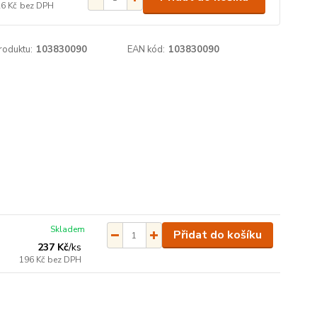
26 Kč
bez DPH
roduktu:
103830090
EAN kód:
103830090
Skladem
Přidat do košíku
237 Kč
/
ks
196 Kč
bez DPH