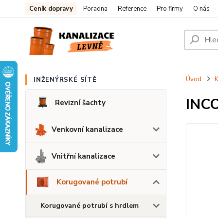
Ceník dopravy
Poradna
Reference
Pro firmy
O nás
Úvod
K
INŽENÝRSKÉ SÍTĚ
INCO
Revizní šachty
Venkovní kanalizace
Vnitřní kanalizace
Korugované potrubí
Korugované potrubí s hrdlem