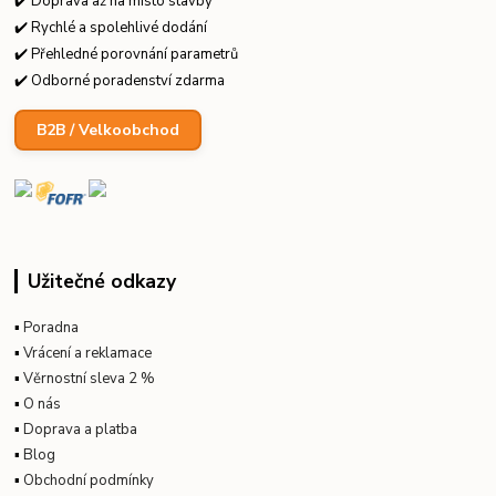
✔️ Doprava až na místo stavby
✔️ Rychlé a spolehlivé dodání
✔️ Přehledné porovnání parametrů
✔️ Odborné poradenství zdarma
B2B / Velkoobchod
Užitečné odkazy
▪
Poradna
▪
Vrácení a reklamace
▪
Věrnostní sleva 2 %
▪
O nás
▪
Doprava a platba
▪
Blog
▪
Obchodní podmínky