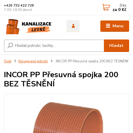
0
ks
+420 732 422 729
za
0 Kč
7:00–18:00 denně
Menu
Hledat
Úvod
Korugované potrubí
INCOR PP Přesuvná spojka 200 BEZ TĚSNĚNÍ
INCOR PP Přesuvná spojka 200
BEZ TĚSNĚNÍ