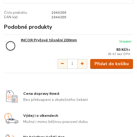
Číslo produktu:
1044200
EAN kód:
1044200
Podobné produkty
INCOR Pryžové těsnění 200mm
Skladem
83 Kč
/
ks
69 Kč
bez DPH
Přidat do košíku
Cena dopravy ihned
Bez překvapení a zbytečného čekání
Výdej i o víkendech
Možný i mimo běžnou pracovní dobu