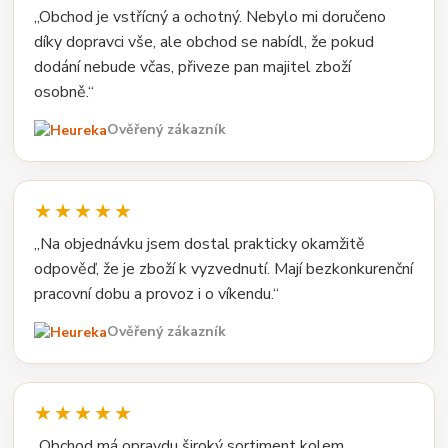
„Obchod je vstřícný a ochotný. Nebylo mi doručeno
díky dopravci vše, ale obchod se nabídl, že pokud
dodání nebude včas, přiveze pan majitel zboží
osobně.“
Ověřený zákazník
★★★★★
„Na objednávku jsem dostal prakticky okamžitě
odpověď, že je zboží k vyzvednutí. Mají bezkonkurenční
pracovní dobu a provoz i o víkendu.“
Ověřený zákazník
★★★★★
„Obchod má opravdu široký sortiment kolem