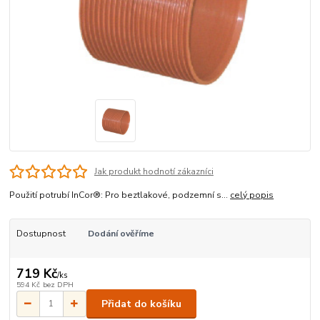
Jak produkt hodnotí zákazníci
Použití potrubí InCor®: Pro beztlakové, podzemní s...
celý popis
Dostupnost
Dodání ověříme
719 Kč
/
ks
594 Kč
bez DPH
Přidat do košíku