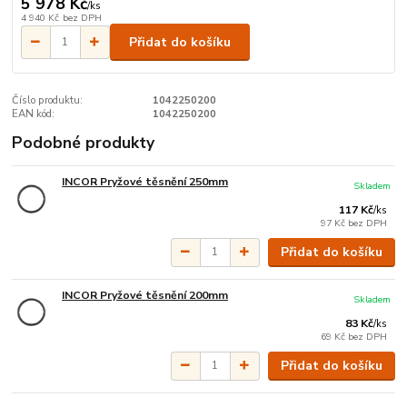
5 978 Kč
/
ks
4 940 Kč
bez DPH
Přidat do košíku
Číslo produktu:
1042250200
EAN kód:
1042250200
Podobné produkty
INCOR Pryžové těsnění 250mm
Skladem
117 Kč
/
ks
97 Kč
bez DPH
Přidat do košíku
INCOR Pryžové těsnění 200mm
Skladem
83 Kč
/
ks
69 Kč
bez DPH
Přidat do košíku