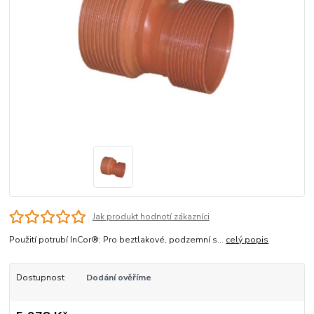
Jak produkt hodnotí zákazníci
Použití potrubí InCor®: Pro beztlakové, podzemní s...
celý popis
Dostupnost
Dodání ověříme