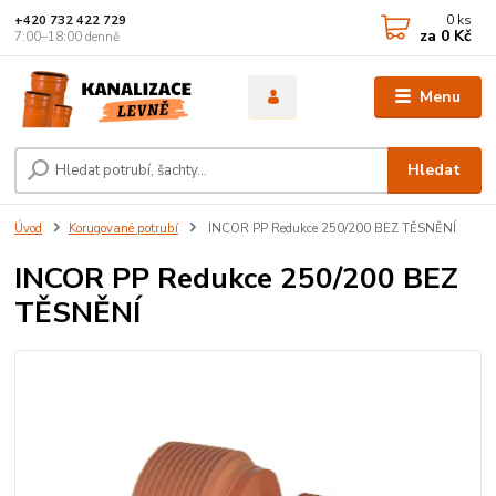
0
ks
+420 732 422 729
za
0 Kč
7:00–18:00 denně
Menu
Hledat
Úvod
Korugované potrubí
INCOR PP Redukce 250/200 BEZ TĚSNĚNÍ
INCOR PP Redukce 250/200 BEZ
TĚSNĚNÍ