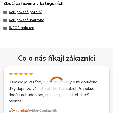
Zboží zařazeno v kategoriích
Korugované potrubí
Korugované tvarovky
INCOR redukce
Co o nás říkají zákazníci
★★★★★
„Obchod je vstřícný a ochotný. Nebylo mi doručeno
díky dopravci vše, ale obchod se nabídl, že pokud
dodání nebude včas, přiveze pan majitel zboží
osobně.“
Ověřený zákazník