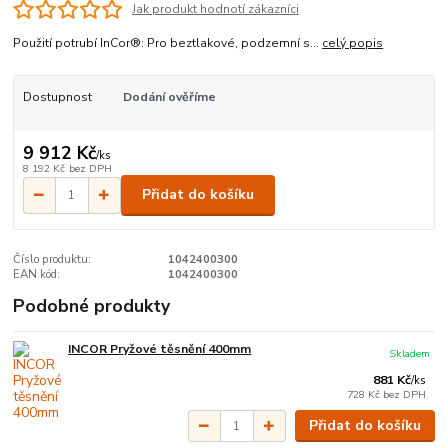
Jak produkt hodnotí zákazníci
Použití potrubí InCor®: Pro beztlakové, podzemní s...
celý popis
Dostupnost
Dodání ověříme
9 912 Kč
/
ks
8 192 Kč
bez DPH
Přidat do košíku
Číslo produktu:
1042400300
EAN kód:
1042400300
Podobné produkty
INCOR Pryžové těsnění 400mm
Skladem
881 Kč
/
ks
728 Kč
bez DPH
Přidat do košíku