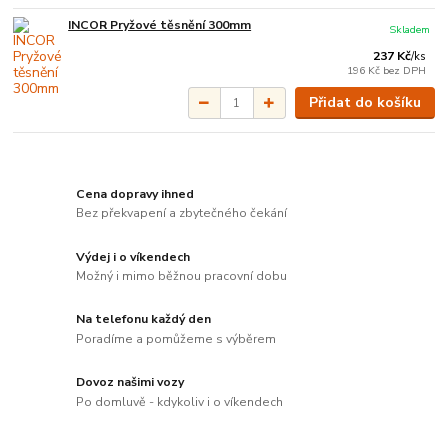
INCOR Pryžové těsnění 300mm
Skladem
237 Kč
/
ks
196 Kč
bez DPH
Přidat do košíku
Cena dopravy ihned
Bez překvapení a zbytečného čekání
Výdej i o víkendech
Možný i mimo běžnou pracovní dobu
Na telefonu každý den
Poradíme a pomůžeme s výběrem
Dovoz našimi vozy
Po domluvě - kdykoliv i o víkendech