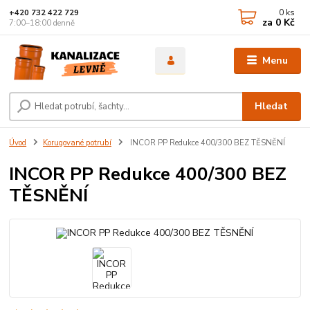
0
ks
+420 732 422 729
za
0 Kč
7:00–18:00 denně
Menu
Hledat
Úvod
Korugované potrubí
INCOR PP Redukce 400/300 BEZ TĚSNĚNÍ
INCOR PP Redukce 400/300 BEZ
TĚSNĚNÍ