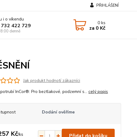
PŘIHLÁŠENÍ
u i o víkendu
0
ks
 732 422 729
za
0 Kč
8:00 denně
TĚSNĚNÍ
Jak produkt hodnotí zákazníci
 potrubí InCor®: Pro beztlakové, podzemní s...
celý popis
tupnost
Dodání ověříme
257 Kč
/
ks
Přidat do košíku