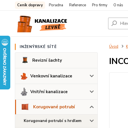
Ceník dopravy
Poradna
Reference
Pro firmy
O nás
Úvod
K
INŽENÝRSKÉ SÍTĚ
INCO
Revizní šachty
Venkovní kanalizace
Vnitřní kanalizace
Korugované potrubí
Korugované potrubí s hrdlem