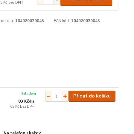
65 Kč
bez DPH
roduktu:
104020020045
EAN kód:
104020020045
Skladem
Přidat do košíku
83 Kč
/
ks
69 Kč
bez DPH
Na telefonu každý