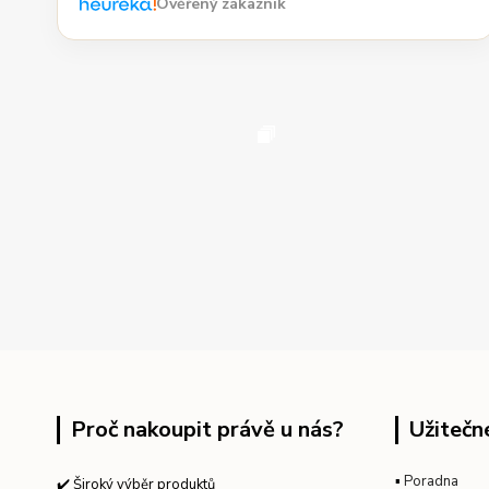
Ověřený zákazník
Proč nakoupit právě u nás?
Užitečn
▪
Poradna
✔️ Široký výběr produktů