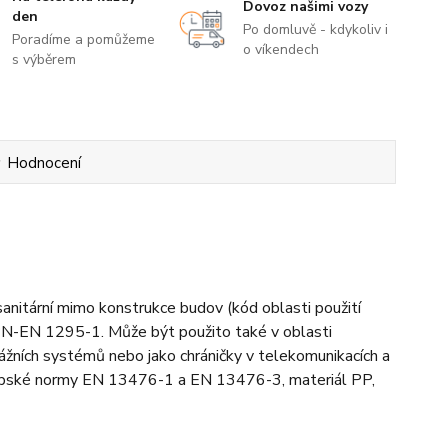
Dovoz našimi vozy
den
Po domluvě - kdykoliv i
Poradíme a pomůžeme
o víkendech
s výběrem
Hodnocení
nitární mimo konstrukce budov (kód oblasti použití
PN-EN 1295-1. Může být použito také v oblasti
enážních systémů nebo jako chráničky v telekomunikacích a
vropské normy EN 13476-1 a EN 13476-3, materiál PP,