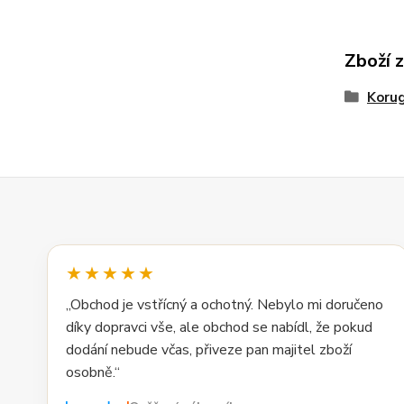
Zboží 
Korug
★★★★★
„Obchod je vstřícný a ochotný. Nebylo mi doručeno
díky dopravci vše, ale obchod se nabídl, že pokud
dodání nebude včas, přiveze pan majitel zboží
osobně.“