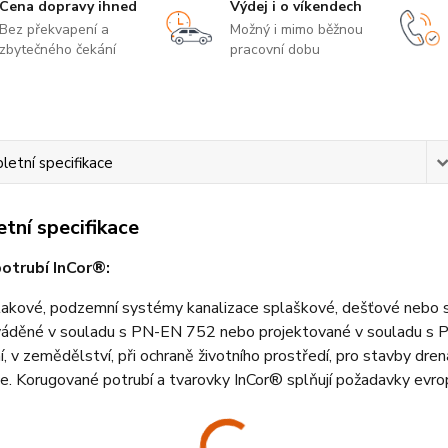
Cena dopravy ihned
Výdej i o víkendech
Bez překvapení a
Možný i mimo běžnou
zbytečného čekání
pracovní dobu
etní specifikace
tní specifikace
potrubí InCor®:
akové, podzemní systémy kanalizace splaškové, dešťové nebo sa
ováděné v souladu s PN-EN 752 nebo projektované v souladu s 
í, v zemědělství, při ochraně životního prostředí, pro stavby dr
ce. Korugované potrubí a tvarovky InCor® splňují požadavky e