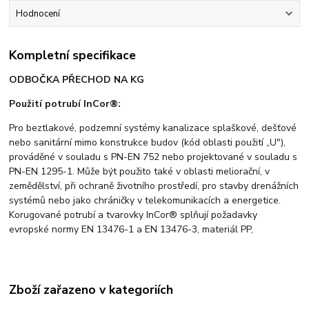
Hodnocení
Kompletní specifikace
ODBOČKA PŘECHOD NA KG
Použití potrubí InCor®:
Pro beztlakové, podzemní systémy kanalizace splaškové, dešťové
nebo sanitární mimo konstrukce budov (kód oblasti použití „U"),
prováděné v souladu s PN-EN 752 nebo projektované v souladu s
PN-EN 1295-1. Může být použito také v oblasti meliorační, v
zemědělství, při ochraně životního prostředí, pro stavby drenážních
systémů nebo jako chráničky v telekomunikacích a energetice.
Korugované potrubí a tvarovky InCor® splňují požadavky
evropské normy EN 13476-1 a EN 13476-3, materiál PP,
Zboží zařazeno v kategoriích