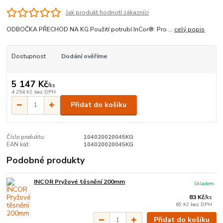
Jak produkt hodnotí zákazníci
ODBOČKA PŘECHOD NA KG Použití potrubí InCor®: Pro ...
celý popis
Dostupnost
Dodání ověříme
5 147 Kč
/
ks
4 254 Kč
bez DPH
Přidat do košíku
Číslo produktu:
104020020045KG
EAN kód:
104020020045KG
Podobné produkty
INCOR Pryžové těsnění 200mm
Skladem
83 Kč
/
ks
69 Kč
bez DPH
Přidat do košíku