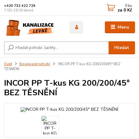
0
ks
+420 732 422 729
za
0 Kč
7:00–18:00 denně
Menu
Hledat
Úvod
Korugované potrubí
INCOR PP T-kus KG 200/200/45° BEZ
TĚSNĚNÍ
INCOR PP T-kus KG 200/200/45°
BEZ TĚSNĚNÍ