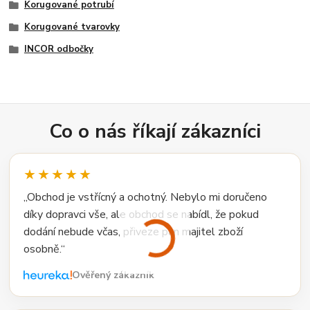
Korugované potrubí
Korugované tvarovky
INCOR odbočky
Co o nás říkají zákazníci
★★★★★
„Obchod je vstřícný a ochotný. Nebylo mi doručeno
díky dopravci vše, ale obchod se nabídl, že pokud
dodání nebude včas, přiveze pan majitel zboží
osobně.“
Ověřený zákazník