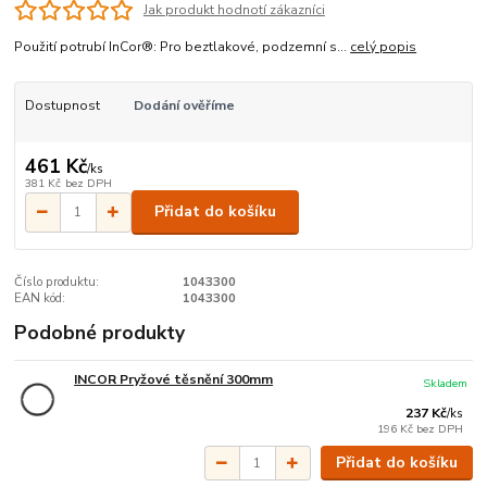
Jak produkt hodnotí zákazníci
Použití potrubí InCor®: Pro beztlakové, podzemní s...
celý popis
Dostupnost
Dodání ověříme
461 Kč
/
ks
381 Kč
bez DPH
Přidat do košíku
Číslo produktu:
1043300
EAN kód:
1043300
Podobné produkty
INCOR Pryžové těsnění 300mm
Skladem
237 Kč
/
ks
196 Kč
bez DPH
Přidat do košíku