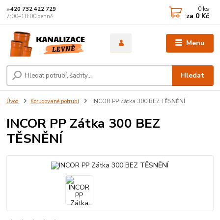
0
ks
+420 732 422 729
za
0 Kč
7:00–18:00 denně
Menu
Hledat
Úvod
Korugované potrubí
INCOR PP Zátka 300 BEZ TĚSNĚNÍ
INCOR PP Zátka 300 BEZ
TĚSNĚNÍ