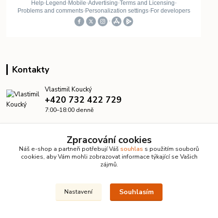
Kontakty
Vlastimil Koucký
+420 732 422 729
7:00–18:00 denně
info@kanalizacelevne.cz
Zpracování cookies
Náš e-shop a partneři potřebují Váš
souhlas
s použitím souborů
cookies, aby Vám mohli zobrazovat informace týkající se Vašich
zájmů.
Souhlasím
Nastavení
© 2026 KanalizaceLevne.cz · Všechna práva vyhrazena ·
Dvorakweb.cz
–
přehledné e-shopy
Upravit sběr cookies.
Vytvořeno na
Eshop-rychle.cz