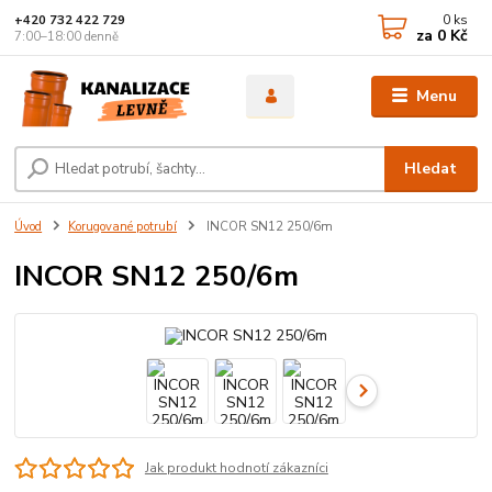
0
ks
+420 732 422 729
za
0 Kč
7:00–18:00 denně
Menu
Hledat
Úvod
Korugované potrubí
INCOR SN12 250/6m
INCOR SN12 250/6m
Jak produkt hodnotí zákazníci