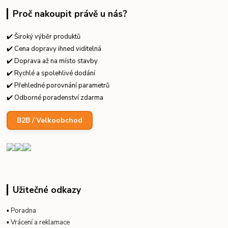
Proč nakoupit právě u nás?
✔️ Široký výběr produktů
✔️ Cena dopravy ihned viditelná
✔️ Doprava až na místo stavby
✔️ Rychlé a spolehlivé dodání
✔️ Přehledné porovnání parametrů
✔️ Odborné poradenství zdarma
B2B / Velkoobchod
Užitečné odkazy
▪
Poradna
▪
Vrácení a reklamace