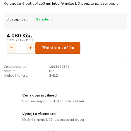
Korugované potrubí 250mm InCor® může být použito n...
celý popis
Dostupnost
Skladem
4 080 Kč
/
ks
3 372 Kč
bez DPH
Přidat do košíku
Číslo produktu:
1008122506
Materiál:
PP
Kruhová tuhost:
SN12
Cena dopravy ihned
Bez překvapení a zbytečného čekání
Výdej i o víkendech
Možný i mimo běžnou pracovní dobu