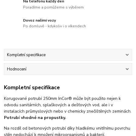
Na telefonu každý den
Poradíme a pomůžeme s výběrem
Dovoz našimi vozy
Po domluvě - kdykoliv i o víkendech
Kompletní specifikace
Hodnocení
Kompletní specifikace
Korugované potrubí 250mm InCor® může být použito nejen k
odvodu sanitárních, splaškových a dešťových vod, ale i v
instalacích průmyslových nebo v chemicky znečištěných zeminách.
Potrubí vhodné na propustky.
Na rozdíl od betonových potrubí díky hladkému vnitřnímu povrchu
stěn nedochází k množení mikroorganismů a bakterií.