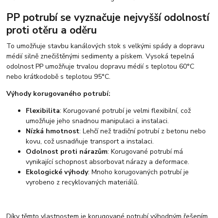
PP potrubí se vyznačuje nejvyšší odolností
proti otěru a oděru
To umožňuje stavbu kanálových stok s velkými spády a dopravu
médií silně znečištěnými sedimenty a pískem. Vysoká tepelná
odolnost PP umožňuje trvalou dopravu médií s teplotou 60°C
nebo krátkodobě s teplotou 95°C.
Výhody korugovaného potrubí:
Flexibilita
: Korugované potrubí je velmi flexibilní, což
umožňuje jeho snadnou manipulaci a instalaci.
Nízká hmotnost
: Lehčí než tradiční potrubí z betonu nebo
kovu, což usnadňuje transport a instalaci.
Odolnost proti nárazům
: Korugované potrubí má
vynikající schopnost absorbovat nárazy a deformace.
Ekologické výhody
: Mnoho korugovaných potrubí je
vyrobeno z recyklovaných materiálů.
Díky těmto vlastnostem je korugované potrubí výhodným řešením