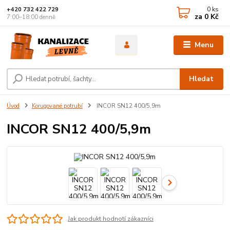
0
ks
+420 732 422 729
za
0 Kč
7:00–18:00 denně
Menu
Hledat
Úvod
Korugované potrubí
INCOR SN12 400/5,9m
INCOR SN12 400/5,9m
Jak produkt hodnotí zákazníci