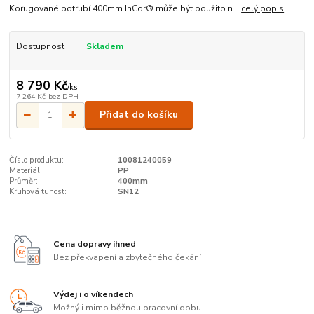
Korugované potrubí 400mm InCor® může být použito n...
celý popis
Dostupnost
Skladem
8 790 Kč
/
ks
7 264 Kč
bez DPH
Přidat do košíku
Číslo produktu:
10081240059
Materiál:
PP
Průměr:
400mm
Kruhová tuhost:
SN12
Cena dopravy ihned
Bez překvapení a zbytečného čekání
Výdej i o víkendech
Možný i mimo běžnou pracovní dobu