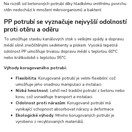
Na rozdíl od betonových potrubí díky hladkému vnitřnímu povrchu
stěn nedochází k množení mikroorganismů a bakterií.
PP potrubí se vyznačuje nejvyšší odolností
proti otěru a oděru
To umožňuje stavbu kanálových stok s velkými spády a dopravu
médií silně znečištěnými sedimenty a pískem. Vysoká tepelná
odolnost PP umožňuje trvalou dopravu médií s teplotou 60°C
nebo krátkodobě s teplotou 95°C.
Výhody korugovaného potrubí:
Flexibilita
: Korugované potrubí je velmi flexibilní, což
umožňuje jeho snadnou manipulaci a instalaci.
Nízká hmotnost
: Lehčí než tradiční potrubí z betonu nebo
kovu, což usnadňuje transport a instalaci.
Odolnost proti nárazům
: Korugované potrubí má
vynikající schopnost absorbovat nárazy a deformace.
Ekologické výhody
: Mnoho korugovaných potrubí je
vyrobeno z recyklovaných materiálů.