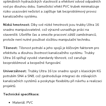
optimálních hydraulických vlastností a efektivní odvod odpadních
vod po dlouhou dobu. Samočisticí efekt PVC trubek minimalizuje
riziko usazování nečistot a zajišťuje tak bezproblémový provoz
kanalizačního systému.
Nízká hmotnost:
Díky své nízké hmotnosti jsou trubky Ultra 16
snadno manipulovatelné, což výrazně usnadňuje práci na
staveništi. Ušetříte čas a omezíte pracovní zátěž zaměstnanců,
protože není nutné používat složitou manipulační techniku.
Těsnost:
Těsnost potrubí a jeho spojů je klíčovým faktorem pro
efektivitu a dlouhou životnost kanalizačního systému. Trubky
Ultra 16 splňují vysoké standardy těsnosti, což zaručuje
bezproblémové a bezpečné fungování.
Univerzálnost:
Trubky Ultra 16 lze snadno spojit s klasickým KG
potrubím SN4 a SN8, což zjednodušuje integraci do stávajících
kanalizačních systémů a poskytuje flexibilitu při návrhu a realizaci
projektů.
Technické specifikace:
Materiál: PVC