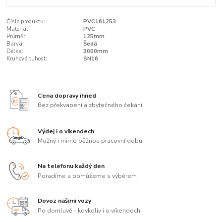
Číslo produktu:
PVC161253
Materiál:
PVC
Průměr:
125mm
Barva:
Šedá
Délka:
3000mm
Kruhová tuhost:
SN16
Cena dopravy ihned
Bez překvapení a zbytečného čekání
Výdej i o víkendech
Možný i mimo běžnou pracovní dobu
Na telefonu každý den
Poradíme a pomůžeme s výběrem
Dovoz našimi vozy
Po domluvě - kdykoliv i o víkendech