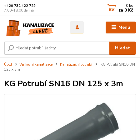
0
ks
+420 732 422 729
za
0 Kč
7:00–18:00 denně
Menu
Hledat
Úvod
Venkovní kanalizace
Kanalizační potrubí
KG Potrubí SN16 DN
125 x 3m
KG Potrubí SN16 DN 125 x 3m