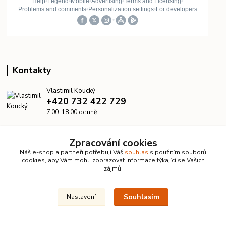
Kontakty
Vlastimil Koucký
+420 732 422 729
7:00–18:00 denně
info@kanalizacelevne.cz
Zpracování cookies
Náš e-shop a partneři potřebují Váš
souhlas
s použitím souborů
cookies, aby Vám mohli zobrazovat informace týkající se Vašich
zájmů.
Souhlasím
Nastavení
© 2026 KanalizaceLevne.cz · Všechna práva vyhrazena ·
Dvorakweb.cz
–
přehledné e-shopy
Upravit sběr cookies.
Vytvořeno na
Eshop-rychle.cz