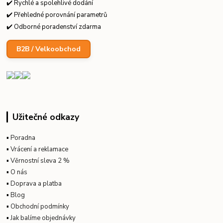
✔️ Rychlé a spolehlivé dodání
✔️ Přehledné porovnání parametrů
✔️ Odborné poradenství zdarma
B2B / Velkoobchod
Užitečné odkazy
▪
Poradna
▪
Vrácení a reklamace
▪
Věrnostní sleva 2 %
▪
O nás
▪
Doprava a platba
▪
Blog
▪
Obchodní podmínky
▪
Jak balíme objednávky