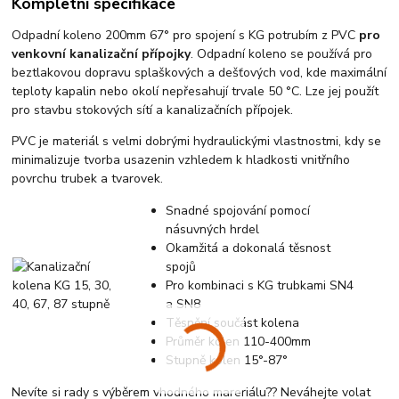
Kompletní specifikace
Odpadní koleno 200mm 67° pro spojení s KG potrubím z PVC
pro
venkovní kanalizační přípojky
. Odpadní koleno se používá pro
beztlakovou dopravu splaškových a dešťových vod, kde maximální
teploty kapalin nebo okolí nepřesahují trvale 50 °C. Lze jej použít
pro stavbu stokových sítí a kanalizačních přípojek.
PVC je materiál s velmi dobrými hydraulickými vlastnostmi, kdy se
minimalizuje tvorba usazenin vzhledem k hladkosti vnitřního
povrchu trubek a tvarovek.
Snadné spojování pomocí
násuvných hrdel
Okamžitá a dokonalá těsnost
spojů
Pro kombinaci s KG trubkami SN4
a SN8
Těsnění součást kolena
Průměr kolen 110-400mm
Stupně kolen 15°-87°
Nevíte si rady s výběrem vhodného mareriálu?? Neváhejte volat