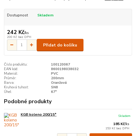
Dostupnost
Skladem
242 Kč
/
ks
200 Kč
bez DPH
Přidat do košíku
Číslo produktu:
100120067
EAN kód:
8600198038032
Materiál:
PVC
Průměr:
200mm
Barva:
Oranžová
Kruhová tuhost:
SN8
Úhel:
67°
Podobné produkty
KGB koleno 200/15°
Skladem
185 Kč
/
ks
153 Kč
bez DPH