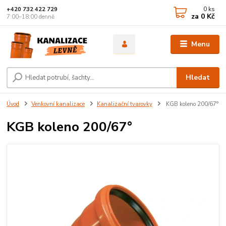
0
ks
+420 732 422 729
za
0 Kč
7:00–18:00 denně
Menu
Hledat
Úvod
Venkovní kanalizace
Kanalizační tvarovky
KGB koleno 200/67°
KGB koleno 200/67°