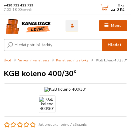
0
ks
+420 732 422 729
za
0 Kč
7:00–18:00 denně
Menu
Hledat
Úvod
Venkovní kanalizace
Kanalizační tvarovky
KGB koleno 400/30°
KGB koleno 400/30°
Jak produkt hodnotí zákazníci