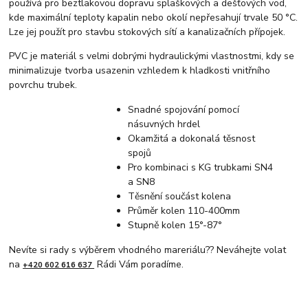
používá pro beztlakovou dopravu splaškových a dešťových vod,
kde maximální teploty kapalin nebo okolí nepřesahují trvale 50 °C.
Lze jej použít pro stavbu stokových sítí a kanalizačních přípojek.
PVC je materiál s velmi dobrými hydraulickými vlastnostmi, kdy se
minimalizuje tvorba usazenin vzhledem k hladkosti vnitřního
povrchu trubek.
Snadné spojování pomocí
násuvných hrdel
Okamžitá a dokonalá těsnost
spojů
Pro kombinaci s KG trubkami SN4
a SN8
Těsnění součást kolena
Průměr kolen 110-400mm
Stupně kolen 15°-87°
Nevíte si rady s výběrem vhodného mareriálu?? Neváhejte volat
na
Rádi Vám poradíme.
+420 602 616 637