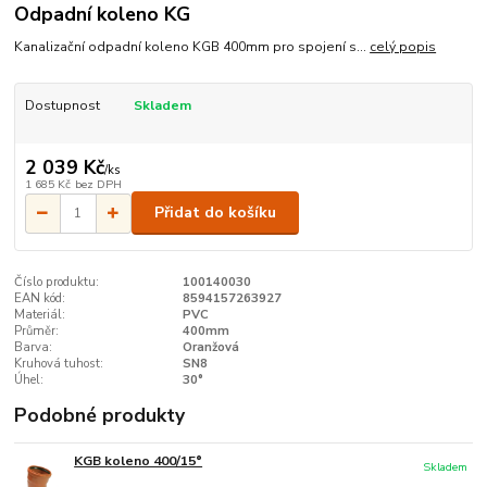
Odpadní koleno KG
Kanalizační odpadní koleno KGB 400mm pro spojení s...
celý popis
Dostupnost
Skladem
2 039 Kč
/
ks
1 685 Kč
bez DPH
Přidat do košíku
Číslo produktu:
100140030
EAN kód:
8594157263927
Materiál:
PVC
Průměr:
400mm
Barva:
Oranžová
Kruhová tuhost:
SN8
Úhel:
30°
Podobné produkty
KGB koleno 400/15°
Skladem