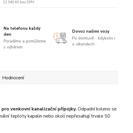
12 041 Kč
bez DPH
Na telefonu každý
Dovoz našimi vozy
den
Po domluvě - kdykoliv i
Poradíme a pomůžeme
o víkendech
s výběrem
Hodnocení
C
pro venkovní kanalizační přípojky.
Odpadní koleno se
lní teploty kapalin nebo okolí nepřesahují trvale 50