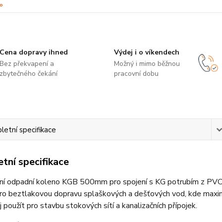
Cena dopravy ihned
Výdej i o víkendech
Bez překvapení a
Možný i mimo běžnou
zbytečného čekání
pracovní dobu
etní specifikace
tní specifikace
ční odpadní koleno KGB 500mm pro spojení s KG potrubím z PV
ro beztlakovou dopravu splaškových a dešťových vod, kde maximá
ej použít pro stavbu stokových sítí a kanalizačních přípojek.