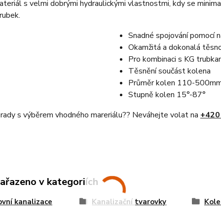
teriál s velmi dobrými hydraulickými vlastnostmi, kdy se minima
rubek.
Snadné spojování pomocí n
Okamžitá a dokonalá těsno
Pro kombinaci s KG trubk
Těsnění součást kolena
Průměr kolen 110-500m
Stupně kolen 15°-87°
i rady s výběrem vhodného mareriálu?? Neváhejte volat na
+420
zařazeno v kategoriích
vní kanalizace
Kanalizační tvarovky
Kole