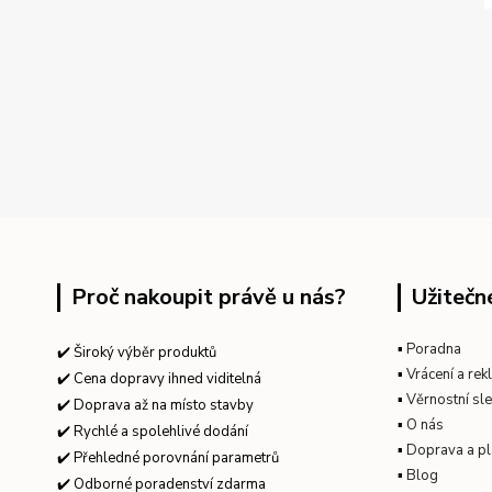
Proč nakoupit právě u nás?
Užitečn
▪
Poradna
✔️ Široký výběr produktů
▪
Vrácení a re
✔️ Cena dopravy ihned viditelná
▪
Věrnostní sl
✔️ Doprava až na místo stavby
▪
O nás
✔️ Rychlé a spolehlivé dodání
▪
Doprava a pl
✔️ Přehledné porovnání parametrů
▪
Blog
✔️ Odborné poradenství zdarma