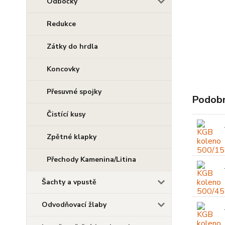
Odbočky
Redukce
Zátky do hrdla
Koncovky
Přesuvné spojky
Podobn
Čistící kusy
Zpětné klapky
Přechody Kamenina/Litina
Šachty a vpustě
Odvodňovací žlaby