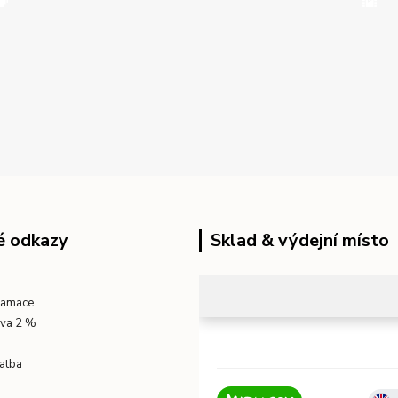
é odkazy
Sklad & výdejní místo
klamace
eva 2 %
atba