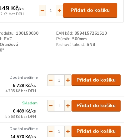
149 Kč
/
ks
Přidat do košíku
82 Kč
bez DPH
roduktu:
100150030
EAN kód:
8594157261510
l:
PVC
Průměr:
500mm
Oranžová
Kruhová tuhost:
SN8
0°
Dodání ověříme
Přidat do košíku
5 729 Kč
/
ks
4 735 Kč
bez DPH
Skladem
Přidat do košíku
6 489 Kč
/
ks
5 363 Kč
bez DPH
Dodání ověříme
Přidat do košíku
14 570 Kč
/
ks