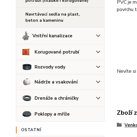
potrubí (hladké i korugované)
PVC je ma
povrchu t
Navrtávací sedla na plast,
beton a kameninu
Vnitřní kanalizace
Korugované potrubí
Rozvody vody
Nevíte s
Nádrže a vsakování
Drenáže a chráničky
Zboží 
Poklopy a mříže
Venko
OSTATNÍ