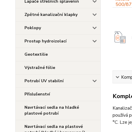
Lapače střešních splavenin
Zpětné kanalizační klapky
Poklopy
Prostup hydroizolací
Geotextilie
Výstražné fólie
Kompl
Potrubí UV stabilní
Příslušenství
Komple
Navrtávací sedla na hladké
Kanaliza
plastové potrubí
používá p
°C. Lze j
Navrtávací sedla na plastové