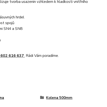
lizuje tvorba usazenin vzhledem k hladkosti vnitřního
ásuvných hrdel
st spojů
ami SN4 a SN8
m
 602 616 637
Rádi Vám poradíme.
na
Kolena 500mm