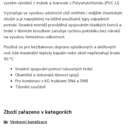
systém výrobků z trubek a tvarovek z Polyvinylchloridu (PVC-U)
Vyznačuje se vysokou odolností vůči vnitřním i vnějším chemickým
vlivům a je napojitelný na běžně používané typy odpadních
potrubí. Snadná montáž prováděná spojováním hladkých konců a
hrdel s těsnícím kroužkem zaručuje rychlou pokládku bez nároků
na vysokou řemeslnou odbornost.
Používá se pro beztlakovou dopravu splaškových a dešťových
vod, kde maximální teploty kapalin nebo okolí nepřesahují trvale
50 °C.
Snadné spojování pomocí násuvných hrdel
Okamžitá a dokonalá těsnost spojů
Pro kombinaci s KG trubkami SN4 a SN8
Těsnění součástÍ
Zboží zařazeno v kategoriích
Venkovní kanalizace