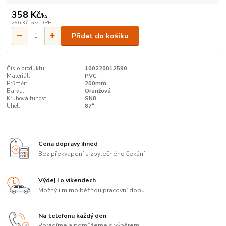
358 Kč
/
ks
296 Kč
bez DPH
Přidat do košíku
Číslo produktu:
100220012590
Materiál:
PVC
Průměr:
200mm
Barva:
Oranžová
Kruhová tuhost:
SN8
Úhel:
87°
Cena dopravy ihned
Bez překvapení a zbytečného čekání
Výdej i o víkendech
Možný i mimo běžnou pracovní dobu
Na telefonu každý den
Poradíme a pomůžeme s výběrem