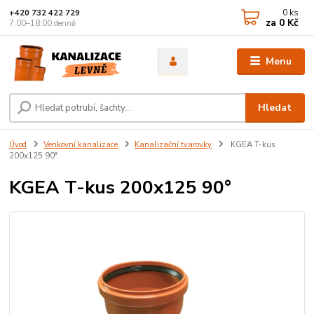
0
ks
+420 732 422 729
za
0 Kč
7:00–18:00 denně
Menu
Hledat
Úvod
Venkovní kanalizace
Kanalizační tvarovky
KGEA T-kus
200x125 90°
KGEA T-kus 200x125 90°