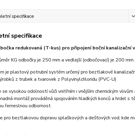
etní specifikace
tní specifikace
očka redukovaná (T-kus) pro připojení boční kanalizační v
růměr KG odbočky je 250 mm a vedlejší (odbočovací) je 200 mm 
 je plastový potrubní systém určený pro beztlakové kanalizační 
robků z trubek a tvarovek z Polyvinylchloridu (PVC-U)
 se vysokou odolností vůči vnitřním i vnějším chemickým vlivům 
Snadná montáž prováděná spojováním hladkých konců a hrdel s t
ou řemeslnou odbornost.
e pro beztlakovou dopravu splaškových a dešťových vod, kde max