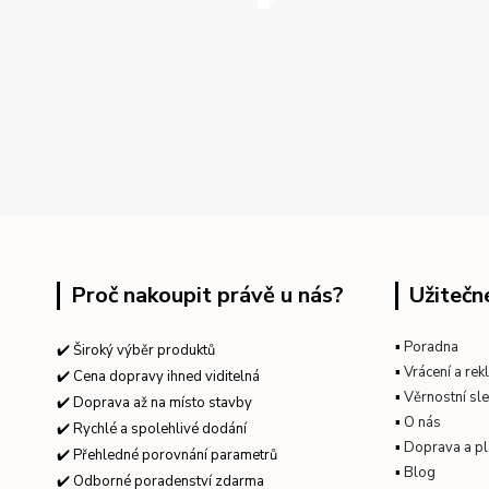
Proč nakoupit právě u nás?
Užitečn
▪
Poradna
✔️ Široký výběr produktů
▪
Vrácení a re
✔️ Cena dopravy ihned viditelná
▪
Věrnostní sl
✔️ Doprava až na místo stavby
▪
O nás
✔️ Rychlé a spolehlivé dodání
▪
Doprava a pl
✔️ Přehledné porovnání parametrů
▪
Blog
✔️ Odborné poradenství zdarma