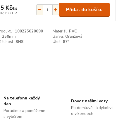
5 Kč
/
ks
Přidat do košíku
 Kč
bez DPH
roduktu:
100225020090
Materiál:
PVC
:
250mm
Barva:
Oranžová
 tuhost:
SN8
Úhel:
87°
Na telefonu každý
Dovoz našimi vozy
den
Po domluvě - kdykoliv i
Poradíme a pomůžeme
o víkendech
s výběrem