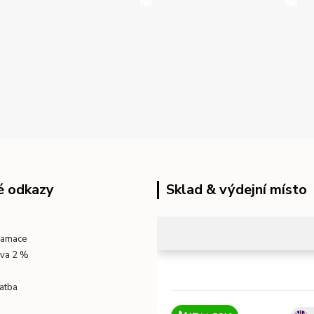
é odkazy
Sklad & výdejní místo
klamace
eva 2 %
atba