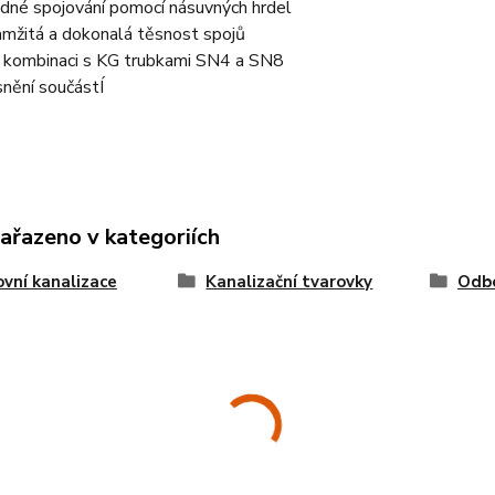
dné spojování pomocí násuvných hrdel
mžitá a dokonalá těsnost spojů
 kombinaci s KG trubkami SN4 a SN8
nění součástÍ
zařazeno v kategoriích
vní kanalizace
Kanalizační tvarovky
Odb