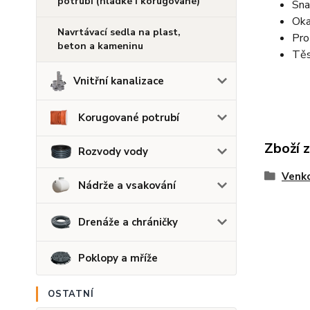
potrubí (hladké i korugované)
Sna
Oka
Navrtávací sedla na plast,
Pro
beton a kameninu
Těs
Vnitřní kanalizace
Korugované potrubí
Zboží 
Rozvody vody
Venko
Nádrže a vsakování
Drenáže a chráničky
Poklopy a mříže
OSTATNÍ