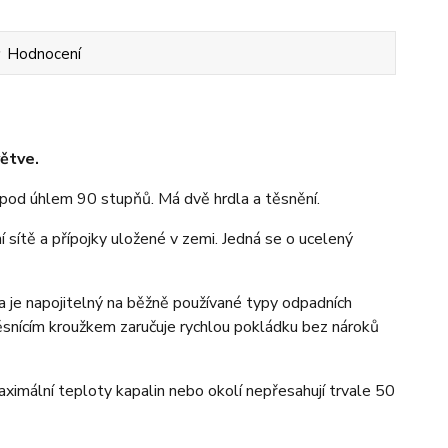
Hodnocení
ětve.
pod úhlem 90 stupňů. Má dvě hrdla a těsnění.
sítě a přípojky uložené v zemi. Jedná se o ucelený
a je napojitelný na běžně používané typy odpadních
ěsnícím kroužkem zaručuje rychlou pokládku bez nároků
imální teploty kapalin nebo okolí nepřesahují trvale 50