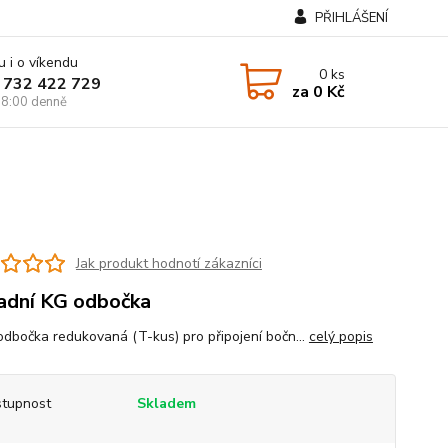
PŘIHLÁŠENÍ
u i o víkendu
0
ks
 732 422 729
za
0 Kč
8:00 denně
Jak produkt hodnotí zákazníci
dní KG odbočka
dbočka redukovaná (T-kus) pro připojení bočn...
celý popis
tupnost
Skladem