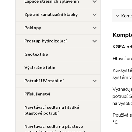
Lapače střešních splavenin
Zpětné kanalizační klapky
Kompl
Poklopy
Komple
Prostup hydroizolací
KGEA odb
Geotextilie
Hlavní p
Výstražné fólie
KG-systém
systém vý
Potrubí UV stabilní
Vyznačuje
Příslušenství
potrubí. 
na vysok
Navrtávací sedla na hladké
plastové potrubí
Používá s
°C.
Navrtávací sedla na plastové