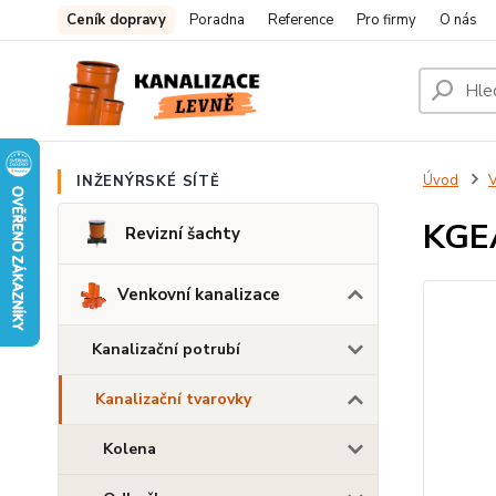
Ceník dopravy
Poradna
Reference
Pro firmy
O nás
Úvod
V
INŽENÝRSKÉ SÍTĚ
KGEA
Revizní šachty
Venkovní kanalizace
Kanalizační potrubí
Kanalizační tvarovky
Kolena