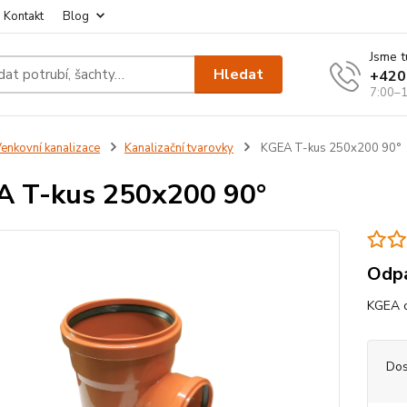
Kontakt
Blog
Jsme t
Hledat
+420
7:00–1
enkovní kanalizace
Kanalizační tvarovky
KGEA T-kus 250x200 90°
 T-kus 250x200 90°
Odpa
KGEA o
Dos