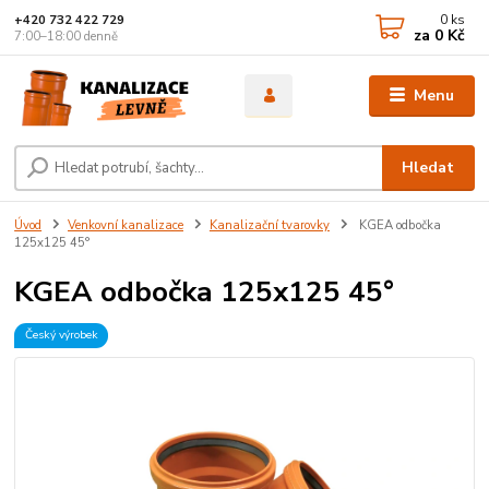
0
ks
+420 732 422 729
za
0 Kč
7:00–18:00 denně
Menu
Hledat
Úvod
Venkovní kanalizace
Kanalizační tvarovky
KGEA odbočka
125x125 45°
KGEA odbočka 125x125 45°
Český výrobek