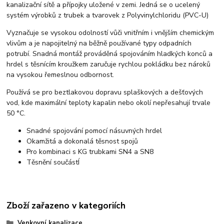
kanalizační sítě a přípojky uložené v zemi. Jedná se o ucelený
systém výrobků z trubek a tvarovek z Polyvinylchloridu (PVC-U)
Vyznačuje se vysokou odolností vůči vnitřním i vnějším chemickým
vlivům a je napojitelný na běžně používané typy odpadních
potrubí. Snadná montáž prováděná spojováním hladkých konců a
hrdel s těsnícím kroužkem zaručuje rychlou pokládku bez nároků
na vysokou řemeslnou odbornost.
Používá se pro beztlakovou dopravu splaškových a dešťových
vod, kde maximální teploty kapalin nebo okolí nepřesahují trvale
50 °C.
Snadné spojování pomocí násuvných hrdel
Okamžitá a dokonalá těsnost spojů
Pro kombinaci s KG trubkami SN4 a SN8
Těsnění součástÍ
Zboží zařazeno v kategoriích
Venkovní kanalizace