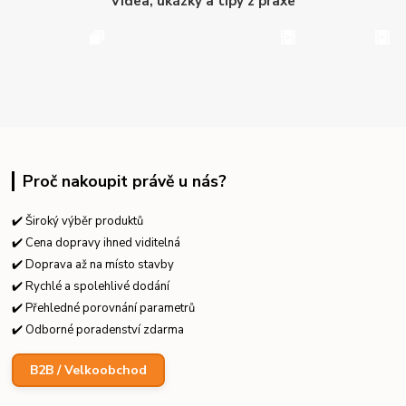
Videa, ukázky a tipy z praxe
Proč nakoupit právě u nás?
✔️ Široký výběr produktů
✔️ Cena dopravy ihned viditelná
✔️ Doprava až na místo stavby
✔️ Rychlé a spolehlivé dodání
✔️ Přehledné porovnání parametrů
✔️ Odborné poradenství zdarma
B2B / Velkoobchod