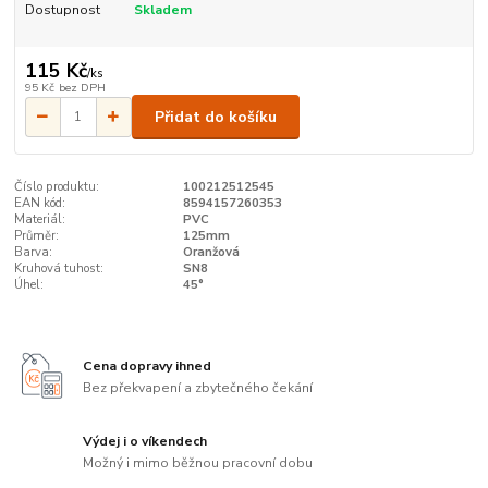
Dostupnost
Skladem
115 Kč
/
ks
95 Kč
bez DPH
Přidat do košíku
Číslo produktu:
100212512545
EAN kód:
8594157260353
Materiál:
PVC
Průměr:
125mm
Barva:
Oranžová
Kruhová tuhost:
SN8
Úhel:
45°
Cena dopravy ihned
Bez překvapení a zbytečného čekání
Výdej i o víkendech
Možný i mimo běžnou pracovní dobu