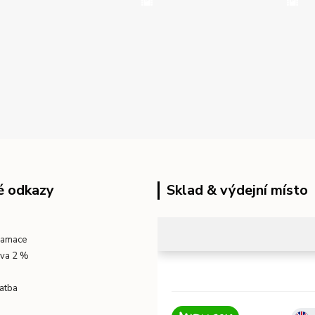
é odkazy
Sklad & výdejní místo
klamace
eva 2 %
atba