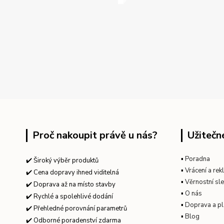
Proč nakoupit právě u nás?
Užitečn
▪
Poradna
✔️ Široký výběr produktů
▪
Vrácení a re
✔️ Cena dopravy ihned viditelná
▪
Věrnostní sl
✔️ Doprava až na místo stavby
▪
O nás
✔️ Rychlé a spolehlivé dodání
▪
Doprava a pl
✔️ Přehledné porovnání parametrů
▪
Blog
✔️ Odborné poradenství zdarma