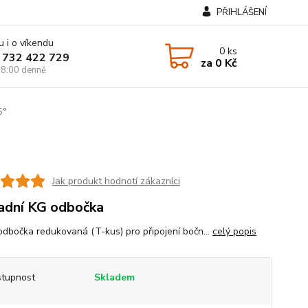
PŘIHLÁŠENÍ
u i o víkendu
0
ks
 732 422 729
za
0 Kč
8:00 denně
5°
Jak produkt hodnotí zákazníci
dní KG odbočka
dbočka redukovaná (T-kus) pro připojení bočn...
celý popis
tupnost
Skladem