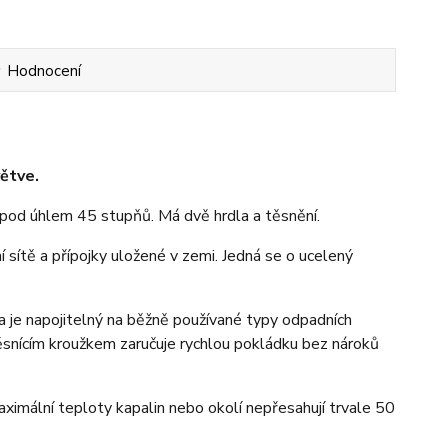
Hodnocení
ětve.
pod úhlem 45 stupňů. Má dvě hrdla a těsnění.
sítě a přípojky uložené v zemi. Jedná se o ucelený
a je napojitelný na běžně používané typy odpadních
ěsnícím kroužkem zaručuje rychlou pokládku bez nároků
imální teploty kapalin nebo okolí nepřesahují trvale 50