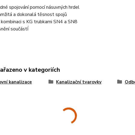
dné spojování pomocí násuvných hrdel
mžitá a dokonalá těsnost spojů
 kombinaci s KG trubkami SN4 a SN8
nění součástÍ
zařazeno v kategoriích
vní kanalizace
Kanalizační tvarovky
Odb