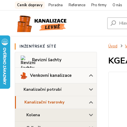
Ceník dopravy
Poradna
Reference
Pro firmy
O nás
Úvod
V
INŽENÝRSKÉ SÍTĚ
KGEA
Revizní šachty
Venkovní kanalizace
Kanalizační potrubí
Kanalizační tvarovky
Kolena