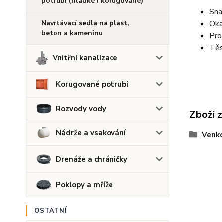
potrubí (hladké i korugované)
Sna
Navrtávací sedla na plast,
Oka
beton a kameninu
Pro
Těs
Vnitřní kanalizace
Korugované potrubí
Rozvody vody
Zboží 
Nádrže a vsakování
Venko
Drenáže a chráničky
Poklopy a mříže
OSTATNÍ