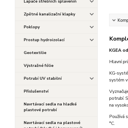
Lapače střešních splavenin
Zpětné kanalizační klapky
Kompl
Poklopy
Komple
Prostup hydroizolací
KGEA odb
Geotextilie
Hlavní p
Výstražné fólie
KG-systém
Potrubí UV stabilní
systém vý
Vyznačuje
Příslušenství
potrubí. 
Navrtávací sedla na hladké
na vysok
plastové potrubí
Používá s
Navrtávací sedla na plastové
°C.