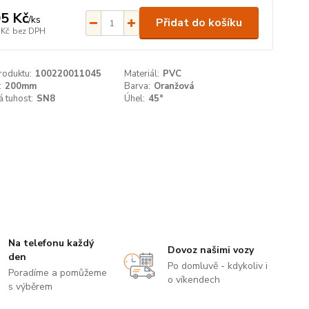
5 Kč
/
ks
Přidat do košíku
 Kč
bez DPH
roduktu:
100220011045
Materiál:
PVC
:
200mm
Barva:
Oranžová
 tuhost:
SN8
Úhel:
45°
Na telefonu každý
Dovoz našimi vozy
den
Po domluvě - kdykoliv i
Poradíme a pomůžeme
o víkendech
s výběrem