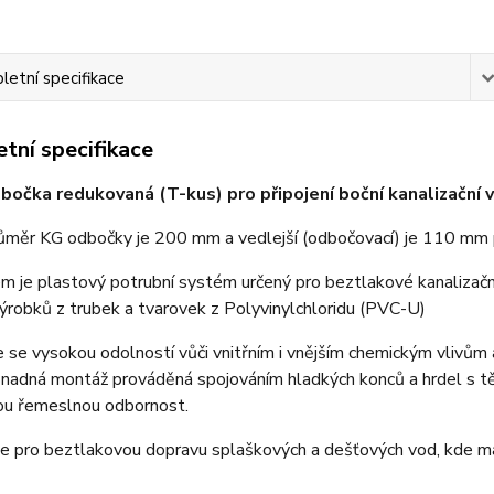
etní specifikace
tní specifikace
očka redukovaná (T-kus) pro připojení boční kanalizační v
růměr KG odbočky je 200 mm a vedlejší (odbočovací) je 110 mm 
 je plastový potrubní systém určený pro beztlakové kanalizační 
robků z trubek a tvarovek z Polyvinylchloridu (PVC-U)
 se vysokou odolností vůči vnitřním i vnějším chemickým vlivům 
Snadná montáž prováděná spojováním hladkých konců a hrdel s t
ou řemeslnou odbornost.
e pro beztlakovou dopravu splaškových a dešťových vod, kde max