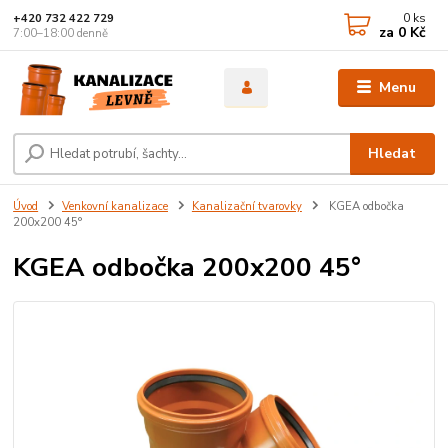
0
ks
+420 732 422 729
za
0 Kč
7:00–18:00 denně
Menu
Hledat
Úvod
Venkovní kanalizace
Kanalizační tvarovky
KGEA odbočka
200x200 45°
KGEA odbočka 200x200 45°