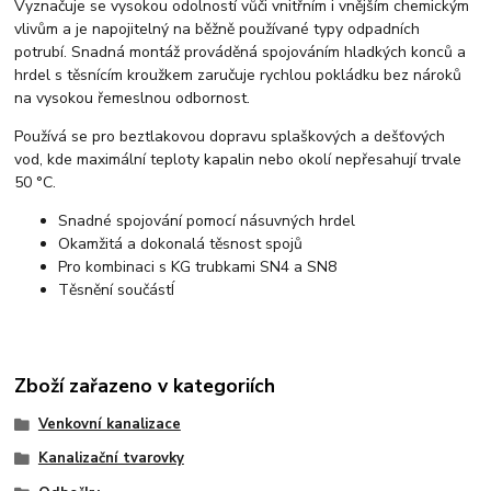
Vyznačuje se vysokou odolností vůči vnitřním i vnějším chemickým
vlivům a je napojitelný na běžně používané typy odpadních
potrubí. Snadná montáž prováděná spojováním hladkých konců a
hrdel s těsnícím kroužkem zaručuje rychlou pokládku bez nároků
na vysokou řemeslnou odbornost.
Používá se pro beztlakovou dopravu splaškových a dešťových
vod, kde maximální teploty kapalin nebo okolí nepřesahují trvale
50 °C.
Snadné spojování pomocí násuvných hrdel
Okamžitá a dokonalá těsnost spojů
Pro kombinaci s KG trubkami SN4 a SN8
Těsnění součástÍ
Zboží zařazeno v kategoriích
Venkovní kanalizace
Kanalizační tvarovky