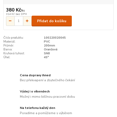
380 Kč
/
ks
314 Kč
bez DPH
Přidat do košíku
Číslo produktu:
100220020045
Materiál:
PVC
Průměr:
200mm
Barva:
Oranžová
Kruhová tuhost:
SN8
Úhel:
45°
Cena dopravy ihned
Bez překvapení a zbytečného čekání
Výdej i o víkendech
Možný i mimo běžnou pracovní dobu
Na telefonu každý den
Poradíme a pomůžeme s výběrem