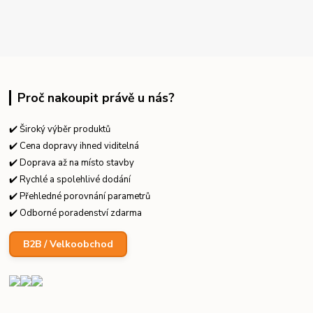
Proč nakoupit právě u nás?
✔️ Široký výběr produktů
✔️ Cena dopravy ihned viditelná
✔️ Doprava až na místo stavby
✔️ Rychlé a spolehlivé dodání
✔️ Přehledné porovnání parametrů
✔️ Odborné poradenství zdarma
B2B / Velkoobchod