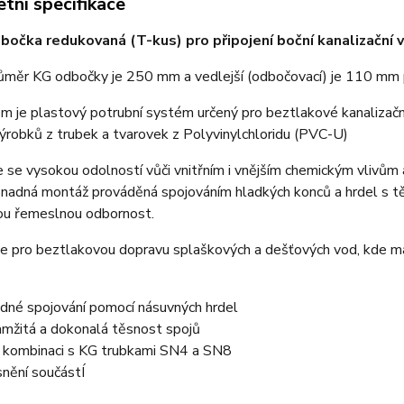
tní specifikace
očka redukovaná (T-kus) pro připojení boční kanalizační v
růměr KG odbočky je 250 mm a vedlejší (odbočovací) je 110 mm 
 je plastový potrubní systém určený pro beztlakové kanalizační 
robků z trubek a tvarovek z Polyvinylchloridu (PVC-U)
 se vysokou odolností vůči vnitřním i vnějším chemickým vlivům 
Snadná montáž prováděná spojováním hladkých konců a hrdel s t
ou řemeslnou odbornost.
e pro beztlakovou dopravu splaškových a dešťových vod, kde max
dné spojování pomocí násuvných hrdel
mžitá a dokonalá těsnost spojů
 kombinaci s KG trubkami SN4 a SN8
nění součástÍ