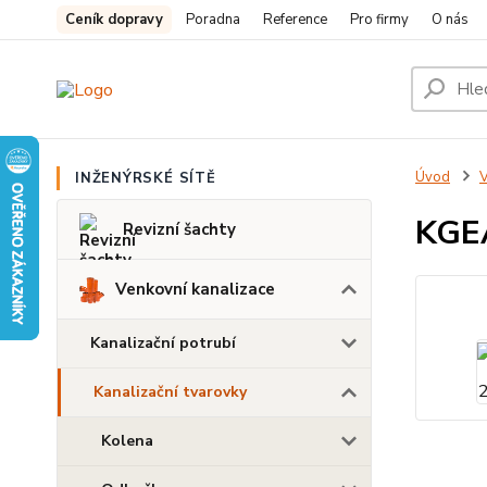
Ceník dopravy
Poradna
Reference
Pro firmy
O nás
Úvod
V
INŽENÝRSKÉ SÍTĚ
KGEA
Revizní šachty
Venkovní kanalizace
Kanalizační potrubí
Kanalizační tvarovky
Kolena