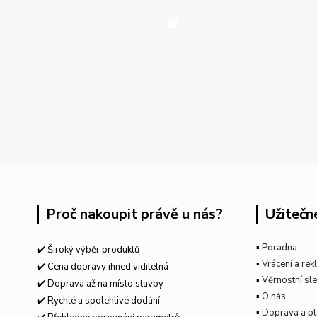
Proč nakoupit právě u nás?
Užitečn
▪
Poradna
✔️ Široký výběr produktů
▪
Vrácení a re
✔️ Cena dopravy ihned viditelná
▪
Věrnostní sl
✔️ Doprava až na místo stavby
▪
O nás
✔️ Rychlé a spolehlivé dodání
▪
Doprava a pl