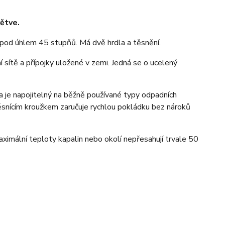
ětve.
pod úhlem 45 stupňů. Má dvě hrdla a těsnění.
sítě a přípojky uložené v zemi. Jedná se o ucelený
a je napojitelný na běžně používané typy odpadních
ěsnícím kroužkem zaručuje rychlou pokládku bez nároků
imální teploty kapalin nebo okolí nepřesahují trvale 50