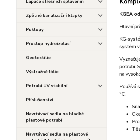
Komple
Lapače střešních splavenin
KGEA odb
Zpětné kanalizační klapky
Hlavní p
Poklopy
KG-systém
Prostup hydroizolací
systém vý
Geotextilie
Vyznačuje
potrubí. 
Výstražné fólie
na vysok
Potrubí UV stabilní
Používá s
°C.
Příslušenství
Sna
Oka
Navrtávací sedla na hladké
plastové potrubí
Pro
Těs
Navrtávací sedla na plastové