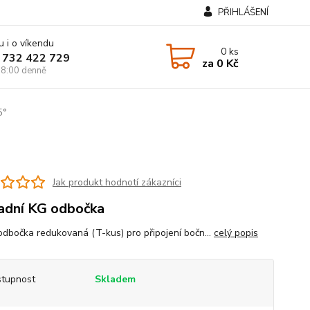
PŘIHLÁŠENÍ
u i o víkendu
0
ks
 732 422 729
za
0 Kč
8:00 denně
5°
Jak produkt hodnotí zákazníci
dní KG odbočka
dbočka redukovaná (T-kus) pro připojení bočn...
celý popis
tupnost
Skladem