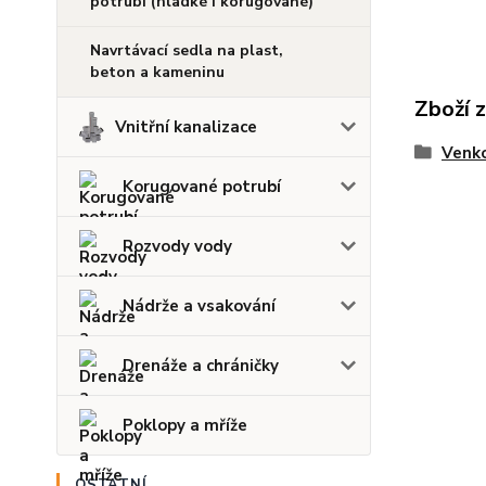
potrubí (hladké i korugované)
Navrtávací sedla na plast,
beton a kameninu
Zboží 
Vnitřní kanalizace
Venko
Korugované potrubí
Rozvody vody
Nádrže a vsakování
Drenáže a chráničky
Poklopy a mříže
OSTATNÍ