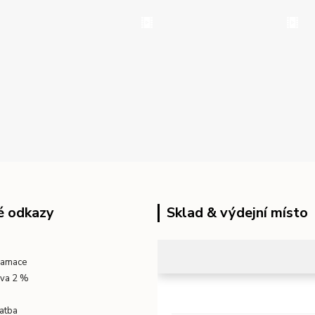
é odkazy
Sklad & výdejní místo
klamace
eva 2 %
atba