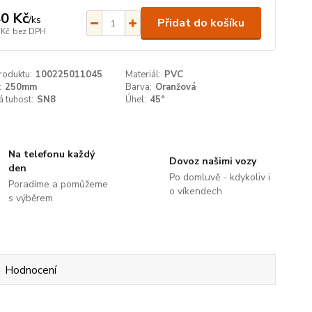
0 Kč
/
ks
Přidat do košíku
 Kč
bez DPH
roduktu:
100225011045
Materiál:
PVC
:
250mm
Barva:
Oranžová
 tuhost:
SN8
Úhel:
45°
Na telefonu každý
Dovoz našimi vozy
den
Po domluvě - kdykoliv i
Poradíme a pomůžeme
o víkendech
s výběrem
Hodnocení