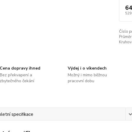
64
529
Číslo p
Průměr
Kruhová
Cena dopravy ihned
Výdej i o víkendech
Bez překvapení a
Možný i mimo běžnou
zbytečného čekání
pracovní dobu
etní specifikace