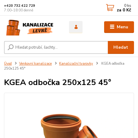
0
ks
+420 732 422 729
za
0 Kč
7:00–18:00 denně
Menu
Hledat
Úvod
Venkovní kanalizace
Kanalizační tvarovky
KGEA odbočka
250x125 45°
KGEA odbočka 250x125 45°