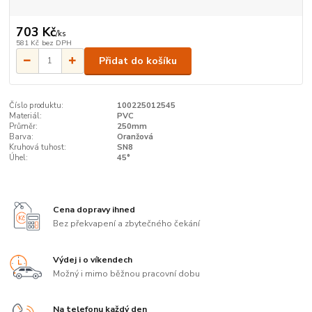
703 Kč
/
ks
581 Kč
bez DPH
Přidat do košíku
Číslo produktu:
100225012545
Materiál:
PVC
Průměr:
250mm
Barva:
Oranžová
Kruhová tuhost:
SN8
Úhel:
45°
Cena dopravy ihned
Bez překvapení a zbytečného čekání
Výdej i o víkendech
Možný i mimo běžnou pracovní dobu
Na telefonu každý den