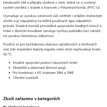
kanalizační sítě a přípojky uložené v zemi. Jedná se o ucelený
systém výrobků z trubek a tvarovek z Polyvinylchloridu (PVC-U)
Vyznačuje se vysokou odolností vůči vnitřním i vnějším chemickým
vlivům a je napojitelný na běžně používané typy odpadních
potrubí. Snadná montáž prováděná spojováním hladkých konců a
hrdel s těsnícím kroužkem zaručuje rychlou pokládku bez nároků
na vysokou řemeslnou odbornost.
Používá se pro beztlakovou dopravu splaškových a dešťových
vod, kde maximální teploty kapalin nebo okolí nepřesahují trvale
50 °C.
Snadné spojování pomocí násuvných hrdel
Okamžitá a dokonalá těsnost spojů
Pro kombinaci s KG trubkami SN4 a SN8
Těsnění součástÍ
Zboží zařazeno v kategoriích
Venkovní kanalizace