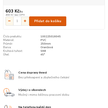
603 Kč
/
ks
498 Kč
bez DPH
Přidat do košíku
Číslo produktu:
100225016045
Materiál:
PVC
Průměr:
250mm
Barva:
Oranžová
Kruhová tuhost:
SN8
Úhel:
45°
Cena dopravy ihned
Bez překvapení a zbytečného čekání
Výdej i o víkendech
Možný i mimo běžnou pracovní dobu
Na telefonu každý den