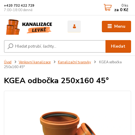
0
ks
+420 732 422 729
za
0 Kč
7:00–18:00 denně
Menu
Hledat
Úvod
Venkovní kanalizace
Kanalizační tvarovky
KGEA odbočka
250x160 45°
KGEA odbočka 250x160 45°