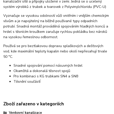
kanalizační sítě a přípojky uložené v zemi. Jedná se o ucelený
systém výrobků z trubek a tvarovek z Polyvinylchloridu (PVC-U)
Vyznačuje se vysokou odolností vůči vnitřním i vnějším chemickým
vlivům a je napojitelný na běžně používané typy odpadních
potrubí. Snadná montáž prováděná spojováním hladkých konců a
hrdel s těsnícím kroužkem zaručuje rychlou pokládku bez nároků
na vysokou řemeslnou odbornost.
Používá se pro beztlakovou dopravu splaškových a dešťových
vod, kde maximální teploty kapalin nebo okolí nepřesahují trvale
50 °C.
Snadné spojování pomocí násuvných hrdel
Okamžitá a dokonalá těsnost spojů
Pro kombinaci s KG trubkami SN4 a SN8
Těsnění součástÍ
Zboží zařazeno v kategoriích
Venkovní kanalizace