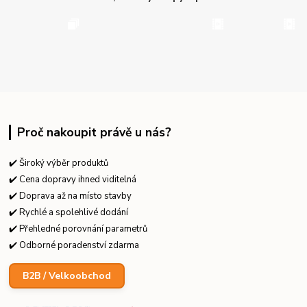
Proč nakoupit právě u nás?
✔️ Široký výběr produktů
✔️ Cena dopravy ihned viditelná
✔️ Doprava až na místo stavby
✔️ Rychlé a spolehlivé dodání
✔️ Přehledné porovnání parametrů
✔️ Odborné poradenství zdarma
B2B / Velkoobchod