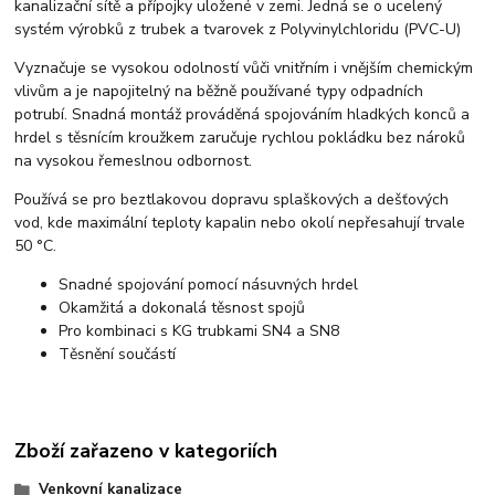
kanalizační sítě a přípojky uložené v zemi. Jedná se o ucelený
systém výrobků z trubek a tvarovek z Polyvinylchloridu (PVC-U)
Vyznačuje se vysokou odolností vůči vnitřním i vnějším chemickým
vlivům a je napojitelný na běžně používané typy odpadních
potrubí. Snadná montáž prováděná spojováním hladkých konců a
hrdel s těsnícím kroužkem zaručuje rychlou pokládku bez nároků
na vysokou řemeslnou odbornost.
Používá se pro beztlakovou dopravu splaškových a dešťových
vod, kde maximální teploty kapalin nebo okolí nepřesahují trvale
50 °C.
Snadné spojování pomocí násuvných hrdel
Okamžitá a dokonalá těsnost spojů
Pro kombinaci s KG trubkami SN4 a SN8
Těsnění součástí
Zboží zařazeno v kategoriích
Venkovní kanalizace