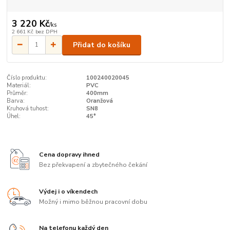
3 220 Kč
/
ks
2 661 Kč
bez DPH
Přidat do košíku
Číslo produktu:
100240020045
Materiál:
PVC
Průměr:
400mm
Barva:
Oranžová
Kruhová tuhost:
SN8
Úhel:
45°
Cena dopravy ihned
Bez překvapení a zbytečného čekání
Výdej i o víkendech
Možný i mimo běžnou pracovní dobu
Na telefonu každý den