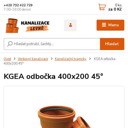
0
ks
+420 732 422 729
za
0 Kč
7:00–18:00 denně
Menu
Hledat
Úvod
Venkovní kanalizace
Kanalizační tvarovky
KGEA odbočka
400x200 45°
KGEA odbočka 400x200 45°