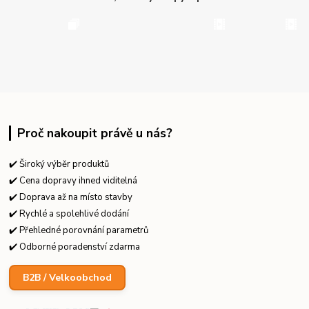
Proč nakoupit právě u nás?
✔️ Široký výběr produktů
✔️ Cena dopravy ihned viditelná
✔️ Doprava až na místo stavby
✔️ Rychlé a spolehlivé dodání
✔️ Přehledné porovnání parametrů
✔️ Odborné poradenství zdarma
B2B / Velkoobchod