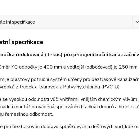
etní specifikace
tní specifikace
očka redukovaná (T-kus) pro připojení boční kanalizační v
růměr KG odbočky je 400 mm a vedlejší (odbočovací) je 250 mm 
 je plastový potrubní systém určený pro beztlakové kanalizační 
robků z trubek a tvarovek z Polyvinylchloridu (PVC-U)
 se vysokou odolností vůči vnitřním i vnějším chemickým vlivům 
Snadná montáž prováděná spojováním hladkých konců a hrdel s t
ou řemeslnou odbornost.
e pro beztlakovou dopravu splaškových a dešťových vod, kde max