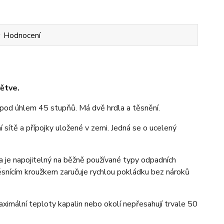
Hodnocení
ětve.
pod úhlem 45 stupňů. Má dvě hrdla a těsnění.
sítě a přípojky uložené v zemi. Jedná se o ucelený
a je napojitelný na běžně používané typy odpadních
ěsnícím kroužkem zaručuje rychlou pokládku bez nároků
imální teploty kapalin nebo okolí nepřesahují trvale 50