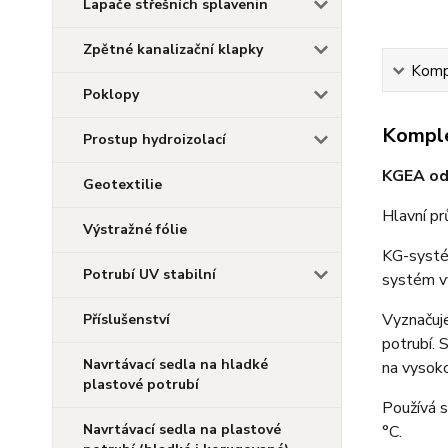
Lapače střešních splavenin
Zpětné kanalizační klapky
Kompl
Poklopy
Komple
Prostup hydroizolací
KGEA odb
Geotextilie
Hlavní p
Výstražné fólie
KG-systém
Potrubí UV stabilní
systém vý
Vyznačuje
Příslušenství
potrubí. 
Navrtávací sedla na hladké
na vysok
plastové potrubí
Používá s
Navrtávací sedla na plastové
°C.