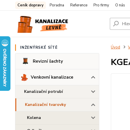
Ceník dopravy
Poradna
Reference
Pro firmy
O nás
Úvod
V
INŽENÝRSKÉ SÍTĚ
KGEA
Revizní šachty
Venkovní kanalizace
Kanalizační potrubí
Kanalizační tvarovky
Kolena