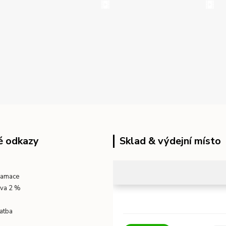
é odkazy
Sklad & výdejní místo
klamace
eva 2 %
atba