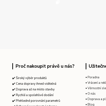
Proč nakoupit právě u nás?
Užitečn
▪
Poradna
✔️ Široký výběr produktů
▪
Vrácení a re
✔️ Cena dopravy ihned viditelná
▪
Věrnostní sl
✔️ Doprava až na místo stavby
▪
O nás
✔️ Rychlé a spolehlivé dodání
▪
Doprava a pl
✔️ Přehledné porovnání parametrů
▪
Blog