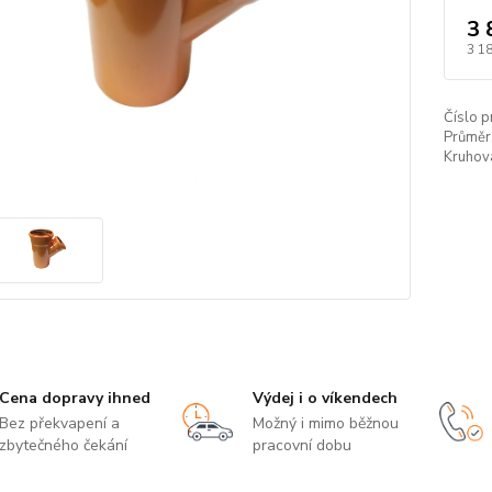
3 
3 1
Číslo p
Průměr
Kruhová
Cena dopravy ihned
Výdej i o víkendech
Bez překvapení a
Možný i mimo běžnou
zbytečného čekání
pracovní dobu