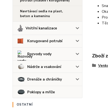
potrubí (hladké i korugované)
Sna
Navrtávací sedla na plast,
Oka
beton a kameninu
Pro
Těs
Vnitřní kanalizace
Korugované potrubí
Rozvody vody
Zboží 
Venko
Nádrže a vsakování
Drenáže a chráničky
Poklopy a mříže
OSTATNÍ