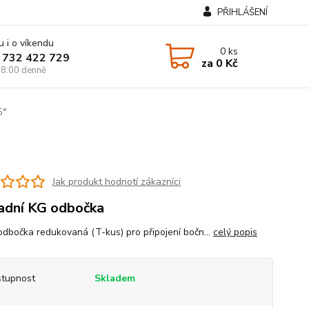
PŘIHLÁŠENÍ
u i o víkendu
0
ks
 732 422 729
za
0 Kč
8:00 denně
5°
Jak produkt hodnotí zákazníci
dní KG odbočka
dbočka redukovaná (T-kus) pro připojení bočn...
celý popis
tupnost
Skladem