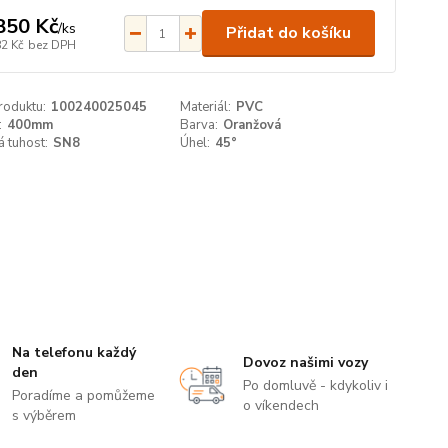
850 Kč
/
ks
Přidat do košíku
82 Kč
bez DPH
roduktu:
100240025045
Materiál:
PVC
:
400mm
Barva:
Oranžová
 tuhost:
SN8
Úhel:
45°
Na telefonu každý
Dovoz našimi vozy
den
Po domluvě - kdykoliv i
Poradíme a pomůžeme
o víkendech
s výběrem