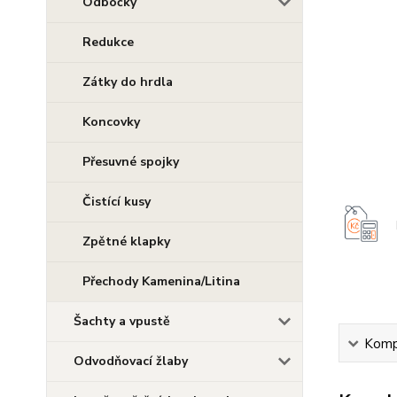
Odbočky
Redukce
Zátky do hrdla
Koncovky
Přesuvné spojky
Čistící kusy
Zpětné klapky
Přechody Kamenina/Litina
Šachty a vpustě
Kompl
Odvodňovací žlaby