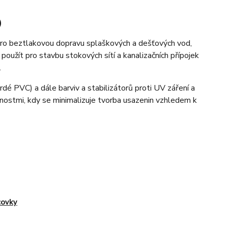
)
 pro beztlakovou dopravu splaškových a dešťových vod,
 použít pro stavbu stokových sítí a kanalizačních přípojek
.
rdé PVC) a dále barviv a stabilizátorů proti UV záření a
tnostmi, kdy se minimalizuje tvorba usazenin vzhledem k
ovky