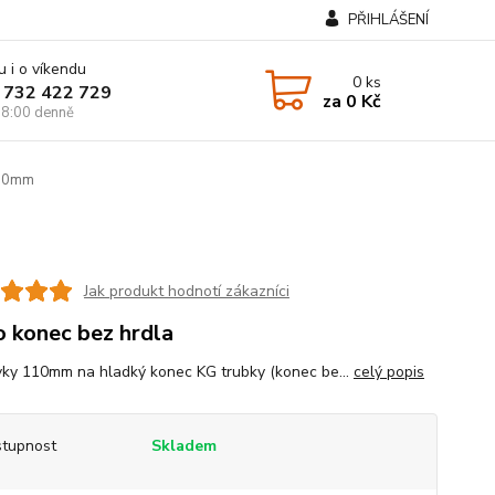
PŘIHLÁŠENÍ
u i o víkendu
0
ks
 732 422 729
za
0 Kč
8:00 denně
110mm
Jak produkt hodnotí zákazníci
o konec bez hrdla
ky 110mm na hladký konec KG trubky (konec be...
celý popis
tupnost
Skladem