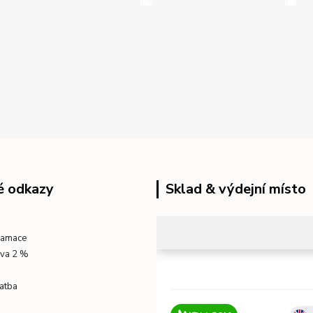
é odkazy
Sklad & výdejní místo
klamace
eva 2 %
atba