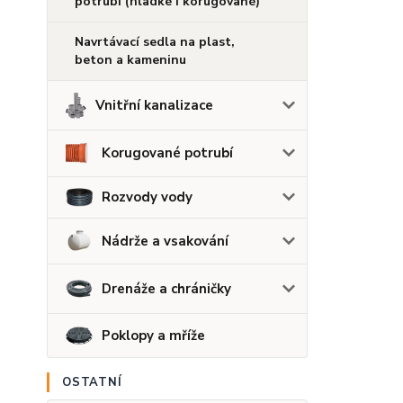
potrubí (hladké i korugované)
Navrtávací sedla na plast,
beton a kameninu
Vnitřní kanalizace
Korugované potrubí
Rozvody vody
Nádrže a vsakování
Drenáže a chráničky
Poklopy a mříže
OSTATNÍ