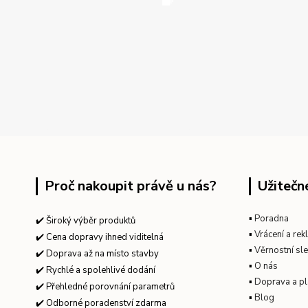
Proč nakoupit právě u nás?
Užitečn
▪
Poradna
✔️ Široký výběr produktů
▪
Vrácení a re
✔️ Cena dopravy ihned viditelná
▪
Věrnostní sl
✔️ Doprava až na místo stavby
▪
O nás
✔️ Rychlé a spolehlivé dodání
▪
Doprava a pl
✔️ Přehledné porovnání parametrů
▪
Blog
✔️ Odborné poradenství zdarma