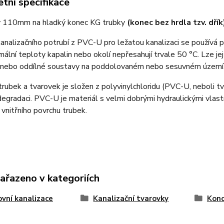
tní specifikace
 110mm na hladký konec KG trubky
(konec bez hrdla tzv. dřík
nalizačního potrubí z PVC-U pro ležatou kanalizaci se používá
ální teploty kapalin nebo okolí nepřesahují trvale 50 °C. Lze jej
 nebo oddílné soustavy na poddolovaném nebo sesuvném území
trubek a tvarovek je složen z polyvinylchloridu (PVC-U, neboli tv
egradaci. PVC-U je materiál s velmi dobrými hydraulickými vlas
 vnitřního povrchu trubek.
zařazeno v kategoriích
vní kanalizace
Kanalizační tvarovky
Konc