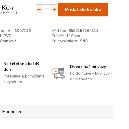
 Kč
/
ks
Přidat do košíku
Kč
bez DPH
roduktu:
1007110
EAN kód:
8594157264511
l:
PVC
Průměr:
110mm
Oranžová
Kruhová tuhost:
SN8
Na telefonu každý
Dovoz našimi vozy
den
Po domluvě - kdykoliv i
Poradíme a pomůžeme
o víkendech
s výběrem
Hodnocení