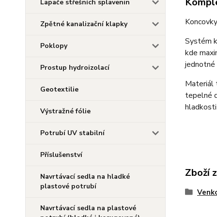
Komple
Lapače střešních splavenin
Koncovky
Zpětné kanalizační klapky
Systém ka
Poklopy
kde maxim
jednotné
Prostup hydroizolací
Materiál 
Geotextilie
tepelné d
hladkosti
Výstražné fólie
Potrubí UV stabilní
Příslušenství
Zboží 
Navrtávací sedla na hladké
plastové potrubí
Venko
Navrtávací sedla na plastové