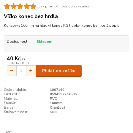
Jak produkt hodnotí zákazníci
Víčko konec bez hrdla
Koncovky 160mm na hladký konec KG trubky (konec be...
celý popis
Dostupnost
Skladem
40 Kč
/
ks
33 Kč
bez DPH
Přidat do košíku
Číslo produktu:
1007160
EAN kód:
8594157264535
Materiál:
PVC
Průměr:
160mm
Barva:
Oranžová
Kruhová tuhost:
SN8