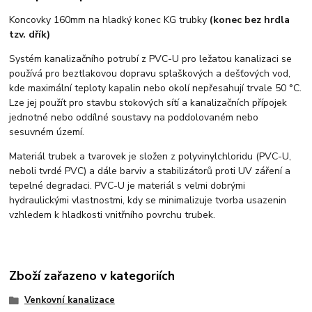
Koncovky 160mm na hladký konec KG trubky
(konec bez hrdla
tzv. dřík)
Systém kanalizačního potrubí z PVC-U pro ležatou kanalizaci se
používá pro beztlakovou dopravu splaškových a dešťových vod,
kde maximální teploty kapalin nebo okolí nepřesahují trvale 50 °C.
Lze jej použít pro stavbu stokových sítí a kanalizačních přípojek
jednotné nebo oddílné soustavy na poddolovaném nebo
sesuvném území.
Materiál trubek a tvarovek je složen z polyvinylchloridu (PVC-U,
neboli tvrdé PVC) a dále barviv a stabilizátorů proti UV záření a
tepelné degradaci. PVC-U je materiál s velmi dobrými
hydraulickými vlastnostmi, kdy se minimalizuje tvorba usazenin
vzhledem k hladkosti vnitřního povrchu trubek.
Zboží zařazeno v kategoriích
Venkovní kanalizace