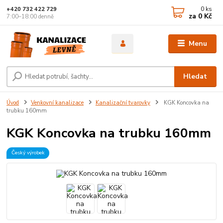
0
ks
+420 732 422 729
za
0 Kč
7:00–18:00 denně
Menu
Hledat
Úvod
Venkovní kanalizace
Kanalizační tvarovky
KGK Koncovka na
trubku 160mm
KGK Koncovka na trubku 160mm
Český výrobek