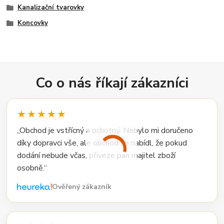
Kanalizační tvarovky
Koncovky
Co o nás říkají zákazníci
★★★★★
„Obchod je vstřícný a ochotný. Nebylo mi doručeno
díky dopravci vše, ale obchod se nabídl, že pokud
dodání nebude včas, přiveze pan majitel zboží
osobně.“
Ověřený zákazník