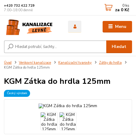
0
ks
+420 732 422 729
za
0 Kč
7:00–18:00 denně
Menu
Hledat
Úvod
Venkovní kanalizace
Kanalizační tvarovky
Zátky do hrdla
KGM Zátka do hrdla 125mm
KGM Zátka do hrdla 125mm
Český výrobek