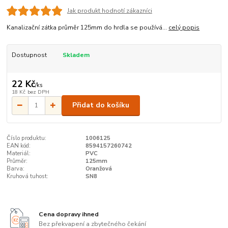
Jak produkt hodnotí zákazníci
Kanalizační zátka průměr 125mm do hrdla se používá...
celý popis
Dostupnost
Skladem
22 Kč
/
ks
18 Kč
bez DPH
Přidat do košíku
Číslo produktu:
1006125
EAN kód:
8594157260742
Materiál:
PVC
Průměr:
125mm
Barva:
Oranžová
Kruhová tuhost:
SN8
Cena dopravy ihned
Bez překvapení a zbytečného čekání