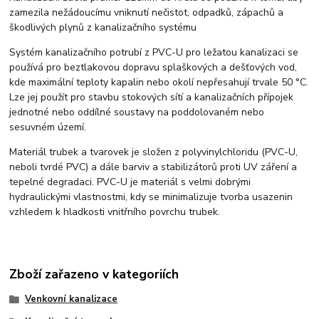
zamezila nežádoucímu vniknutí nečistot, odpadků, zápachů a
škodlivých plynů z kanalizačního systému
Systém kanalizačního potrubí z PVC-U pro ležatou kanalizaci se
používá pro beztlakovou dopravu splaškových a dešťových vod,
kde maximální teploty kapalin nebo okolí nepřesahují trvale 50 °C.
Lze jej použít pro stavbu stokových sítí a kanalizačních přípojek
jednotné nebo oddílné soustavy na poddolovaném nebo
sesuvném území.
Materiál trubek a tvarovek je složen z polyvinylchloridu (PVC-U,
neboli tvrdé PVC) a dále barviv a stabilizátorů proti UV záření a
tepelné degradaci. PVC-U je materiál s velmi dobrými
hydraulickými vlastnostmi, kdy se minimalizuje tvorba usazenin
vzhledem k hladkosti vnitřního povrchu trubek.
Zboží zařazeno v kategoriích
Venkovní kanalizace