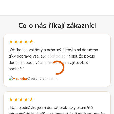
Co o nás říkají zákazníci
★★★★★
„Obchod je vstřícný a ochotný. Nebylo mi doručeno
díky dopravci vše, ale obchod se nabídl, že pokud
dodání nebude včas, přiveze pan majitel zboží
osobně.“
Ověřený zákazník
★★★★★
„Na objednávku jsem dostal prakticky okamžitě
odpověď, že je zboží k vyzvednutí. Mají bezkonkurenční