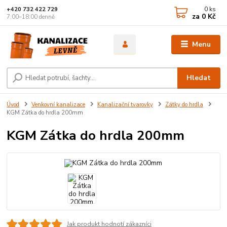
0
ks
+420 732 422 729
za
0 Kč
7:00–18:00 denně
Menu
Hledat
Úvod
Venkovní kanalizace
Kanalizační tvarovky
Zátky do hrdla
KGM Zátka do hrdla 200mm
KGM Zátka do hrdla 200mm
Jak produkt hodnotí zákazníci