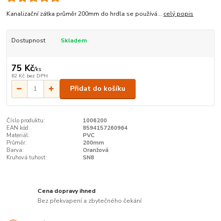
Kanalizační zátka průměr 200mm do hrdla se používá...
celý popis
Dostupnost
Skladem
75 Kč
/
ks
62 Kč
bez DPH
Přidat do košíku
Číslo produktu:
1006200
EAN kód:
8594157260964
Materiál:
PVC
Průměr:
200mm
Barva:
Oranžová
Kruhová tuhost:
SN8
Cena dopravy ihned
Bez překvapení a zbytečného čekání