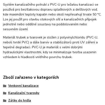
Systém kanalizačního potrubí z PVC-U pro ležatou kanalizaci se
používá pro beztlakovou dopravu splaškových a dešťových vod,
kde maximální teploty kapalin nebo okolí nepřesahují trvale 50 °C.
Lze jej použít pro stavbu stokových sítí a kanalizačních přípojek
jednotné nebo oddílné soustavy na poddolovaném nebo
sesuvném území.
Materiál trubek a tvarovek je složen z polyvinylchloridu (PVC-U,
neboli tvrdé PVC) a dále barviv a stabilizátorů proti UV záření a
tepelné degradaci. PVC-U je materiál s velmi dobrými
hydraulickými vlastnostmi, kdy se minimalizuje tvorba usazenin
vzhledem k hladkosti vnitřního povrchu trubek.
Zboží zařazeno v kategoriích
Venkovní kanalizace
Kanalizační tvarovky
Zátky do hrdla