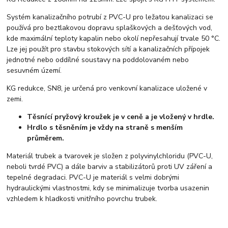
Systém kanalizačního potrubí z PVC-U pro ležatou kanalizaci se
používá pro beztlakovou dopravu splaškových a dešťových vod,
kde maximální teploty kapalin nebo okolí nepřesahují trvale 50 °C.
Lze jej použít pro stavbu stokových sítí a kanalizačních přípojek
jednotné nebo oddílné soustavy na poddolovaném nebo
sesuvném území.
KG redukce, SN8, je určená pro venkovní kanalizace uložené v
zemi.
Těsnící pryžový kroužek je v ceně a je vložený v hrdle.
Hrdlo s těsněním je vždy na straně s menším
průměrem.
Materiál trubek a tvarovek je složen z polyvinylchloridu (PVC-U,
neboli tvrdé PVC) a dále barviv a stabilizátorů proti UV záření a
tepelné degradaci. PVC-U je materiál s velmi dobrými
hydraulickými vlastnostmi, kdy se minimalizuje tvorba usazenin
vzhledem k hladkosti vnitřního povrchu trubek.