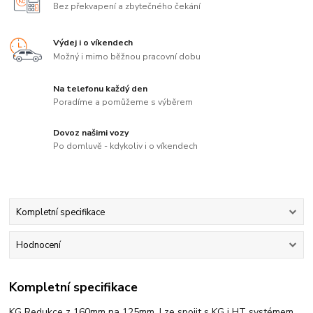
Bez překvapení a zbytečného čekání
Výdej i o víkendech
Možný i mimo běžnou pracovní dobu
Na telefonu každý den
Poradíme a pomůžeme s výběrem
Dovoz našimi vozy
Po domluvě - kdykoliv i o víkendech
Kompletní specifikace
Hodnocení
Kompletní specifikace
KG Redukce z 160mm na 125mm. Lze spojit s KG i HT systémem.