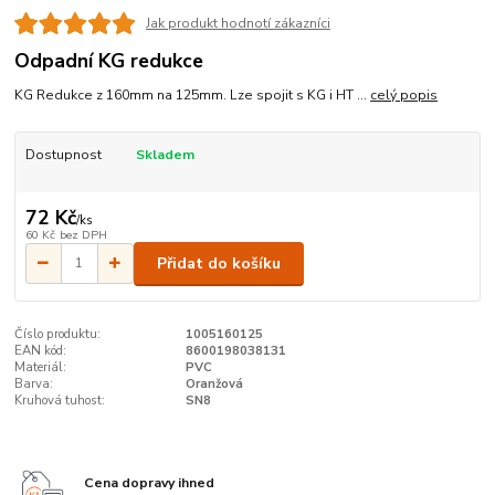
Jak produkt hodnotí zákazníci
Odpadní KG redukce
KG Redukce z 160mm na 125mm. Lze spojit s KG i HT ...
celý popis
Dostupnost
Skladem
72 Kč
/
ks
60 Kč
bez DPH
Přidat do košíku
Číslo produktu:
1005160125
EAN kód:
8600198038131
Materiál:
PVC
Barva:
Oranžová
Kruhová tuhost:
SN8
Cena dopravy ihned