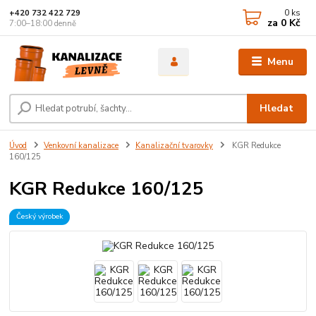
0
ks
+420 732 422 729
za
0 Kč
7:00–18:00 denně
Menu
Hledat
Úvod
Venkovní kanalizace
Kanalizační tvarovky
KGR Redukce
160/125
KGR Redukce 160/125
Český výrobek