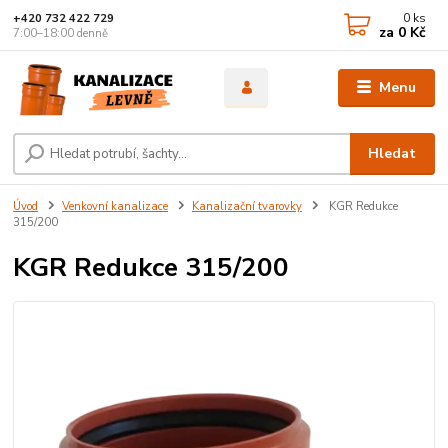
0
ks
+420 732 422 729
za
0 Kč
7:00–18:00 denně
Menu
Hledat
Úvod
Venkovní kanalizace
Kanalizační tvarovky
KGR Redukce
315/200
KGR Redukce 315/200