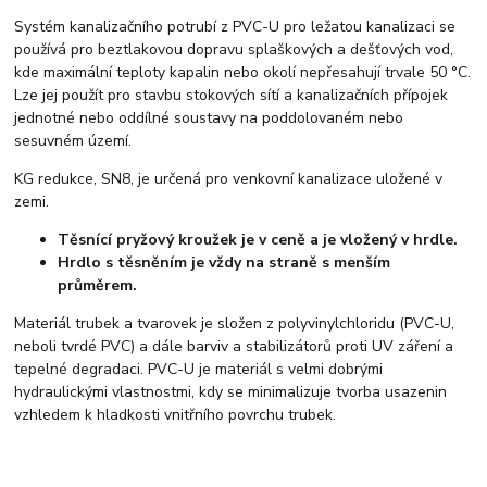
Systém kanalizačního potrubí z PVC-U pro ležatou kanalizaci se
používá pro beztlakovou dopravu splaškových a dešťových vod,
kde maximální teploty kapalin nebo okolí nepřesahují trvale 50 °C.
Lze jej použít pro stavbu stokových sítí a kanalizačních přípojek
jednotné nebo oddílné soustavy na poddolovaném nebo
sesuvném území.
KG redukce, SN8, je určená pro venkovní kanalizace uložené v
zemi.
Těsnící pryžový kroužek je v ceně a je vložený v hrdle.
Hrdlo s těsněním je vždy na straně s menším
průměrem.
Materiál trubek a tvarovek je složen z polyvinylchloridu (PVC-U,
neboli tvrdé PVC) a dále barviv a stabilizátorů proti UV záření a
tepelné degradaci. PVC-U je materiál s velmi dobrými
hydraulickými vlastnostmi, kdy se minimalizuje tvorba usazenin
vzhledem k hladkosti vnitřního povrchu trubek.