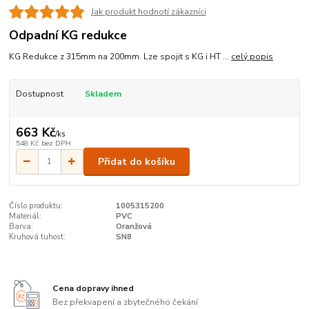
Jak produkt hodnotí zákazníci
Odpadní KG redukce
KG Redukce z 315mm na 200mm. Lze spojit s KG i HT ...
celý popis
Dostupnost
Skladem
663 Kč
/
ks
548 Kč
bez DPH
Přidat do košíku
Číslo produktu:
1005315200
Materiál:
PVC
Barva:
Oranžová
Kruhová tuhost:
SN8
Cena dopravy ihned
Bez překvapení a zbytečného čekání