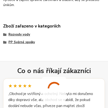
únikům.
Zboží zařazeno v kategoriích
Rozvody vody
PP Svěrné spojky
Co o nás říkají zákazníci
★★★★★
„Obchod je vstřícný a ochotný. Nebylo mi doručeno
díky dopravci vše, ale obchod se nabídl, že pokud
dodání nebude včas, přiveze pan majitel zboží