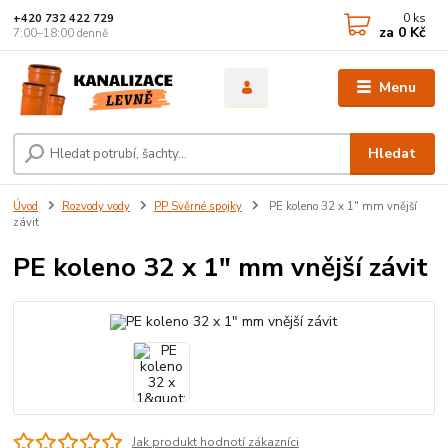
0
ks
+420 732 422 729
za
0 Kč
7:00–18:00 denně
Menu
Hledat
Úvod
Rozvody vody
PP Svěrné spojky
PE koleno 32 x 1" mm vnější
závit
PE koleno 32 x 1" mm vnější závit
Jak produkt hodnotí zákazníci