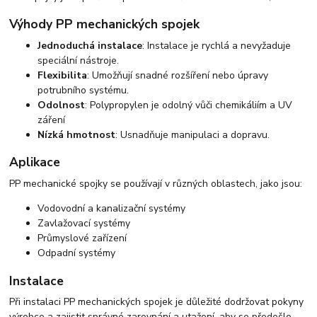
Výhody PP mechanických spojek
Jednoduchá instalace
: Instalace je rychlá a nevyžaduje
speciální nástroje.
Flexibilita
: Umožňují snadné rozšíření nebo úpravy
potrubního systému.
Odolnost
: Polypropylen je odolný vůči chemikáliím a UV
záření
Nízká hmotnost
: Usnadňuje manipulaci a dopravu.
Aplikace
PP mechanické spojky se používají v různých oblastech, jako jsou:
Vodovodní a kanalizační systémy
Zavlažovací systémy
Průmyslové zařízení
Odpadní systémy
Instalace
Při instalaci PP mechanických spojek je důležité dodržovat pokyny
výrobce a zajistit správné zarovnání a utažení, aby se předešlo