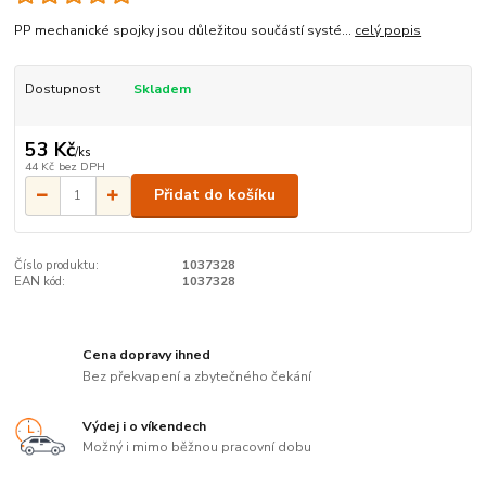
PP mechanické spojky jsou důležitou součástí systé...
celý popis
Dostupnost
Skladem
53 Kč
/
ks
44 Kč
bez DPH
Přidat do košíku
Číslo produktu:
1037328
EAN kód:
1037328
Cena dopravy ihned
Bez překvapení a zbytečného čekání
Výdej i o víkendech
Možný i mimo běžnou pracovní dobu