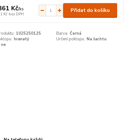
361 Kč
/
ks
Přidat do košíku
51 Kč
bez DPH
roduktu:
1025250125
Barva:
Černá
oklopu:
hranatý
Určení poklopu:
Na šachtu
ne
Na telefonu každý