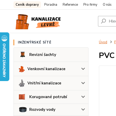
Ceník dopravy
Poradna
Reference
Pro firmy
O nás
Úvod
P
INŽENÝRSKÉ SÍTĚ
PVC 
Revizní šachty
Venkovní kanalizace
Vnitřní kanalizace
Korugované potrubí
Rozvody vody