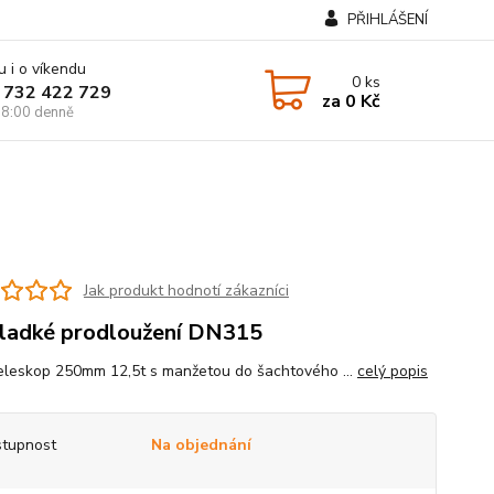
PŘIHLÁŠENÍ
u i o víkendu
0
ks
 732 422 729
za
0 Kč
8:00 denně
Jak produkt hodnotí zákazníci
ladké prodloužení DN315
leskop 250mm 12,5t s manžetou do šachtového ...
celý popis
tupnost
Na objednání