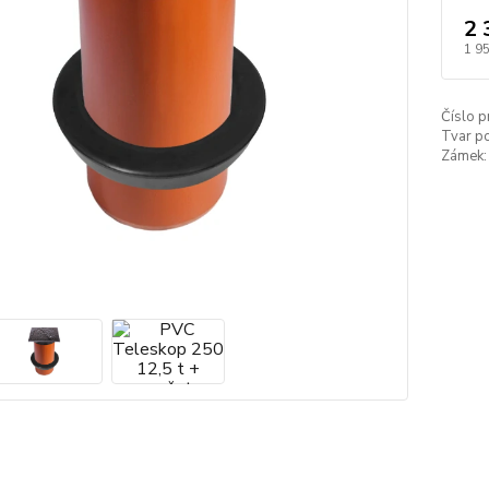
2 
1 9
Číslo p
Tvar p
Zámek: