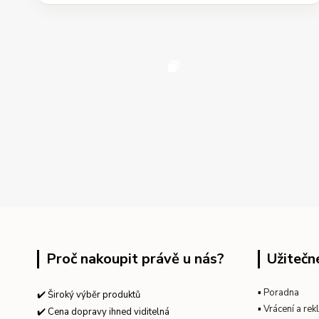
Proč nakoupit právě u nás?
Užitečn
▪
Poradna
✔️ Široký výběr produktů
▪
Vrácení a re
✔️ Cena dopravy ihned viditelná