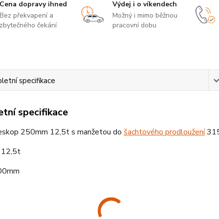
Cena dopravy ihned
Výdej i o víkendech
Bez překvapení a
Možný i mimo běžnou
zbytečného čekání
pracovní dobu
etní specifikace
tní specifikace
eskop 250mm 12,5t s manžetou do
šachtového prodloužení
31
 12,5t
500mm