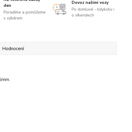
Dovoz našimi vozy
den
Po domluvě - kdykoliv i
Poradíme a pomůžeme
o víkendech
s výběrem
Hodnocení
5mm.