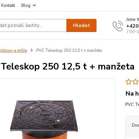
Kontakt
Blog
Jsme t
Hledat
+420
7:00–1
oklopy a mříže
PVC Teleskop 250 12,5 t + manžeta
Teleskop 250 12,5 t + manžeta
Na h
PVC Te
Dos