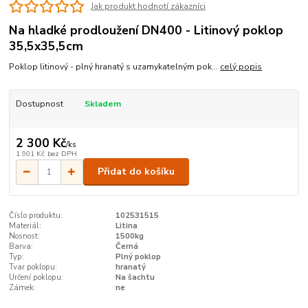
Jak produkt hodnotí zákazníci
Na hladké prodloužení DN400 - Litinový poklop
35,5x35,5cm
Poklop litinový - plný hranatý s uzamykatelným pok...
celý popis
Dostupnost
Skladem
2 300 Kč
/
ks
1 901 Kč
bez DPH
Přidat do košíku
Číslo produktu:
102531515
Materiál:
Litina
Nosnost:
1500kg
Barva:
Černá
Typ:
Plný poklop
Tvar poklopu:
hranatý
Určení poklopu:
Na šachtu
Zámek:
ne