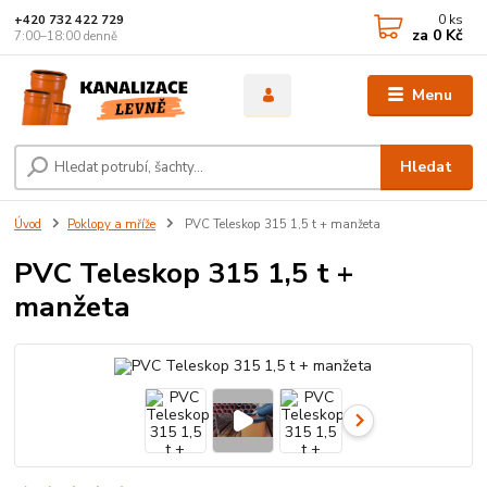
0
ks
+420 732 422 729
za
0 Kč
7:00–18:00 denně
Menu
Hledat
Úvod
Poklopy a mříže
PVC Teleskop 315 1,5 t + manžeta
PVC Teleskop 315 1,5 t +
manžeta