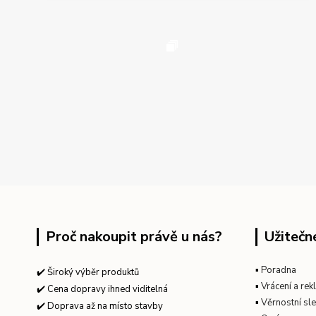
Proč nakoupit právě u nás?
Užitečn
▪
Poradna
✔️ Široký výběr produktů
▪
Vrácení a re
✔️ Cena dopravy ihned viditelná
▪
Věrnostní sl
✔️ Doprava až na místo stavby