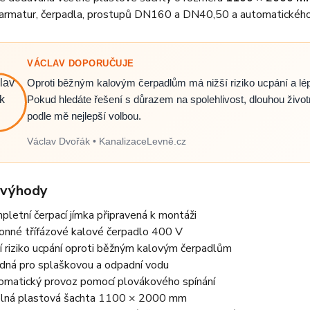
 armatur, čerpadla, prostupů DN160 a DN40,50 a automatického
VÁCLAV DOPORUČUJE
Oproti běžným kalovým čerpadlům má nižší riziko ucpání a lépe
Pokud hledáte řešení s důrazem na spolehlivost, dlouhou životn
podle mě nejlepší volbou.
Václav Dvořák • KanalizaceLevně.cz
 výhody
pletní čerpací jímka připravená k montáži
onné třífázové kalové čerpadlo 400 V
ší riziko ucpání oproti běžným kalovým čerpadlům
dná pro splaškovou a odpadní vodu
omatický provoz pomocí plovákového spínání
lná plastová šachta 1100 × 2000 mm