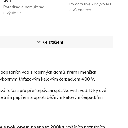
den
Po domluvě - kdykoliv i
Poradíme a pomůžeme
o víkendech
s výběrem
Ke stažení
 odpadních vod z rodinných domů, firem i menších
u výkonným třífázovým kalovým čerpadlem 400 V.
á řešení pro přečerpávání splaškových vod. Díky své
toaletním papírem a oproti běžným kalovým čerpadlům
m s poklopem nosnost 200kg
, vnitřních potrubních