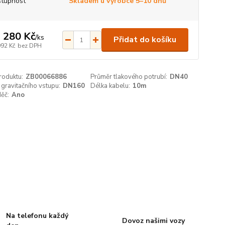
tupnost
Skladem u výrobce 5–10 dnů
 280 Kč
/
ks
Přidat do košíku
992 Kč
bez DPH
roduktu:
ZB00066886
Průměr tlakového potrubí:
DN40
gravitačního vstupu:
DN160
Délka kabelu:
10m
ěč:
Ano
Na telefonu každý
Dovoz našimi vozy