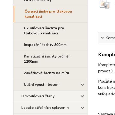
Čerpací jímky pro tlakovou
kanalizaci
Uklidňovací šachta pro
tlakovou kanalizaci
Kompl
Inspekční šachty 800mm
Komple
Kanalizační šachty průměr
1200mm
Kompletní
provozů. 
Zakázkové šachty na míru
Použité n
Uliční vpusť - beton
konstrukc
snižuje ri
Odvodňovací žlaby
Lapače střešních splavenin
Sestava 