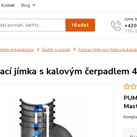
Kontakt
Blog
Jsme t
Hledat
+420
7:00–1
enkovní kanalizace
Šachty a vpustě
Čerpací jímky pro tlakovou kanal
ací jímka s kalovým čerpadlem
PUMP
Mast
Komplet