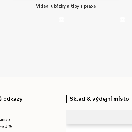
Videa, ukázky a tipy z praxe
é odkazy
Sklad & výdejní místo
klamace
eva 2 %