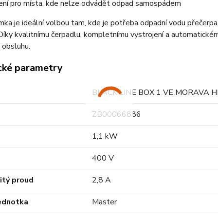
ení pro místa, kde nelze odvádět odpad samospádem
ímka je ideální volbou tam, kde je potřeba odpadní vodu přečerp
 Díky kvalitnímu čerpadlu, kompletnímu vystrojení a automatické
 obsluhu.
cké parametry
BLACK LINE BOX 1 VE MORAVA 
ZB00066886
1,1 kW
400 V
itý proud
2,8 A
jednotka
Master