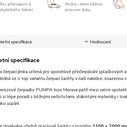
Bez překvapení a
Možný i mimo běžnou
zbytečného čekání
pracovní dobu
etní specifikace
Hodnocení
tní specifikace
 čerpací jímka určená pro spolehlivé přečerpávání splaškových a
Jedná se o top variantu čerpací šachty v naší nabídce, osazeno
erezové čerpadlo PUMPA Inox Morava patří mezi velmi spolehliv
i si lépe poradí s běžnými nečistotami, vláknitými materiály i 
ziko ucpání.
je dodávána včetně plastové šachty o rozměru
1100 × 2000 m