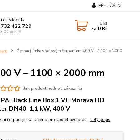
PŘIHLÁŠENÍ
u i o víkendu
0
ks
 732 422 729
za
0 Kč
8:00 denně
izaci
Čerpací jímka s kalovým čerpadlem 400 V – 1100 × 2000
 400 V – 1100 × 2000 mm
Jak produkt hodnotí zákazníci
A Black Line Box 1 VE Morava HD
er DN40, 1,1 kW, 400 V
ní čerpací jímka určená pro spolehlivé přeč...
celý popis