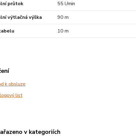
lní průtok
55 l/min
lní výtlačná výška
90 m
kabelu
10 m
žení
d k obsluze
ogový list
zařazeno v kategoriích