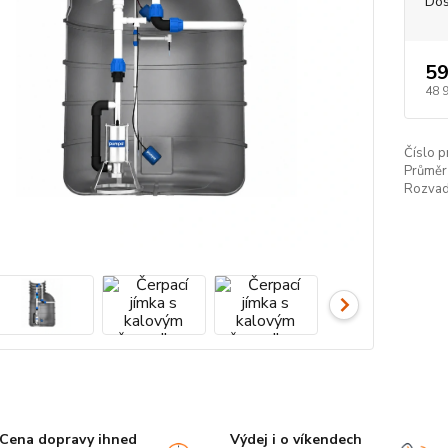
Dos
59
48 
Číslo p
Průměr 
Rozvad
Cena dopravy ihned
Výdej i o víkendech