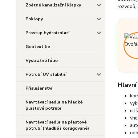
Zpětné kanalizační klapky
rozvodů,
Poklopy
Prostup hydroizolací
Geotextilie
Výstražné fólie
Potrubí UV stabilní
Hlavní
Příslušenství
kom
Navrtávací sedla na hladké
výk
plastové potrubí
niž
vho
Navrtávací sedla na plastové
aut
potrubí (hladké i korugované)
odo