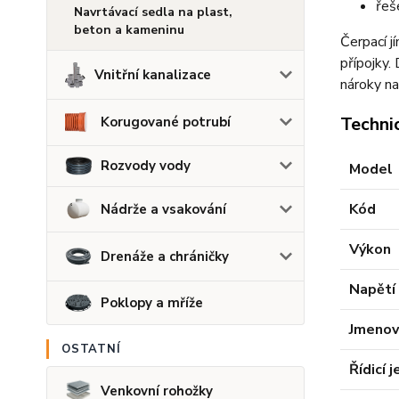
řeš
Navrtávací sedla na plast,
beton a kameninu
Čerpací j
přípojky.
Vnitřní kanalizace
nároky na
Techni
Korugované potrubí
Rozvody vody
Model
Kód
Nádrže a vsakování
Výkon
Drenáže a chráničky
Napětí
Poklopy a mříže
Jmenov
OSTATNÍ
Řídicí 
Venkovní rohožky