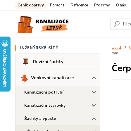
Ceník dopravy
Poradna
Reference
Pro firmy
O nás
Úvod
V
INŽENÝRSKÉ SÍTĚ
mm
Revizní šachty
Čerp
Venkovní kanalizace
Kanalizační potrubí
Kanalizační tvarovky
Šachty a vpustě