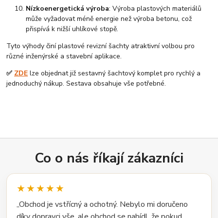
Nízkoenergetická výroba
: Výroba plastových materiálů
může vyžadovat méně energie než výroba betonu, což
přispívá k nižší uhlíkové stopě.
Tyto výhody činí plastové revizní šachty atraktivní volbou pro
různé inženýrské a stavební aplikace.
✅
ZDE
lze objednat již sestavný šachtový komplet pro rychlý a
jednoduchý nákup. Sestava obsahuje vše potřebné.
Co o nás říkají zákazníci
★★★★★
„Obchod je vstřícný a ochotný. Nebylo mi doručeno
díky dopravci vše, ale obchod se nabídl, že pokud