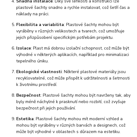
Snadná instalace
: Díky své lehkosti a konstrukci lze
plastové šachty snadno a rychle instalovat, což šetří čas a
náklady na práci.
Flexibilita a variabilita
: Plastové šachty mohou být
vyráběny v různých velikostech a tvarech, což umožňuje
jejich přizpůsobení specifickým potřebám projektu.
Izolace
: Plast má dobrou izolační schopnost, což může být
výhodné v některých aplikacích, například pro minimalizaci
tepelného úniku.
Ekologické vlastnosti
: Některé plastové materiály jsou
recyklovatelné, což může přispět k udržitelnosti a šetrnosti
k životnímu prostředí.
Bezpečnost
: Plastové šachty mohou být navrženy tak, aby
byly méně náchylné k prasknutí nebo rozbití, což zvyšuje
bezpečnost při jejich používání.
Estetika
: Plastové šachty mohou mít moderní vzhled a
mohou být vyráběny v různých barvách a designech, což
může být výhodné v oblastech s důrazem na estetiku.