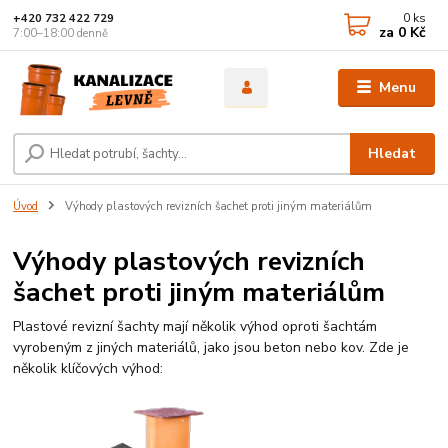
0
ks
+420 732 422 729
za
0 Kč
7:00–18:00 denně
Menu
Hledat
Úvod
Výhody plastových revizních šachet proti jiným materiálům
Výhody plastových revizních
šachet proti jiným materiálům
Plastové revizní šachty mají několik výhod oproti šachtám
vyrobeným z jiných materiálů, jako jsou beton nebo kov. Zde je
několik klíčových výhod: