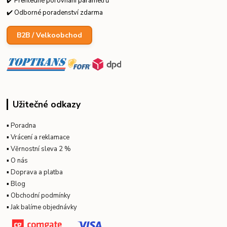
✔️ Přehledné porovnání parametrů
✔️ Odborné poradenství zdarma
B2B / Velkoobchod
Užitečné odkazy
▪
Poradna
▪
Vrácení a reklamace
▪
Věrnostní sleva 2 %
▪
O nás
▪
Doprava a platba
▪
Blog
▪
Obchodní podmínky
▪
Jak balíme objednávky