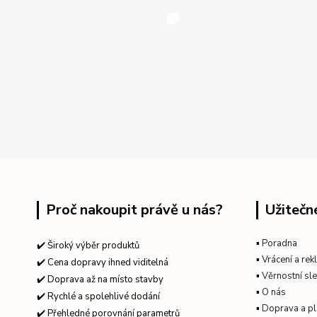
Proč nakoupit právě u nás?
Užitečn
▪
Poradna
✔️ Široký výběr produktů
▪
Vrácení a re
✔️ Cena dopravy ihned viditelná
▪
Věrnostní sl
✔️ Doprava až na místo stavby
▪
O nás
✔️ Rychlé a spolehlivé dodání
▪
Doprava a pl
✔️ Přehledné porovnání parametrů