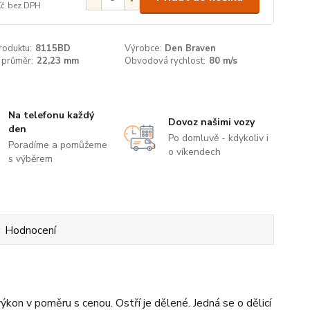
Kč
bez DPH
roduktu:
8115BD
Výrobce:
Den Braven
 průměr:
22,23 mm
Obvodová rychlost:
80 m/s
Na telefonu každý
Dovoz našimi vozy
den
Po domluvě - kdykoliv i
Poradíme a pomůžeme
o víkendech
s výběrem
Hodnocení
ýkon v poměru s cenou. Ostří je dělené. Jedná se o dělicí