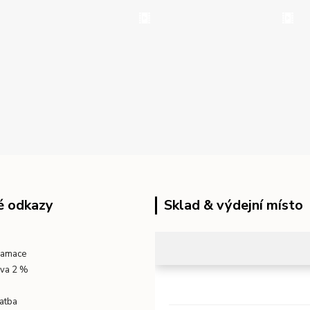
é odkazy
Sklad & výdejní místo
klamace
eva 2 %
atba