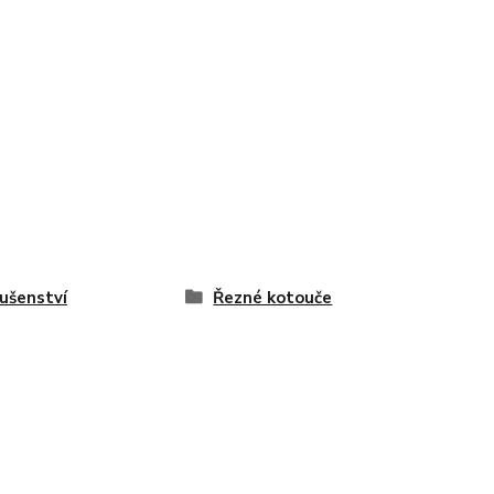
lušenství
Řezné kotouče