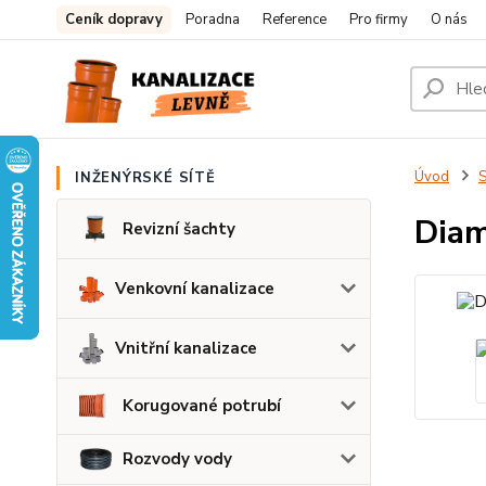
Ceník dopravy
Poradna
Reference
Pro firmy
O nás
Úvod
S
INŽENÝRSKÉ SÍTĚ
Dia
Revizní šachty
Venkovní kanalizace
Vnitřní kanalizace
Korugované potrubí
Rozvody vody