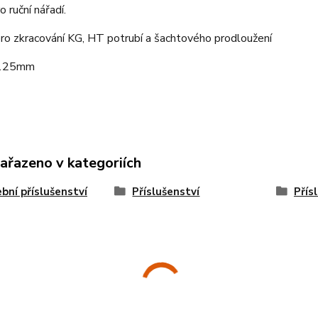
o ruční nářadí.
ro zkracování KG, HT potrubí a šachtového prodloužení
 125mm
zařazeno v kategoriích
bní příslušenství
Příslušenství
Přís