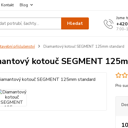
Kontakt
Blog
Jsme t
Hledat
+420
7:00–1
tavební příslušenství
Diamantový kotouč SEGMENT 125mm standard
mantový kotouč SEGMENT 125m
Pro su
Dos
10