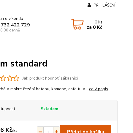
PŘIHLÁŠENÍ
u i o víkendu
0
ks
 732 422 729
za
0 Kč
8:00 denně
m standard
Jak produkt hodnotí zákazníci
ché a mokré řezání betonu, kamene, asfaltu a...
celý popis
tupnost
Skladem
6 Kč
/
ks
Přidat do košíku