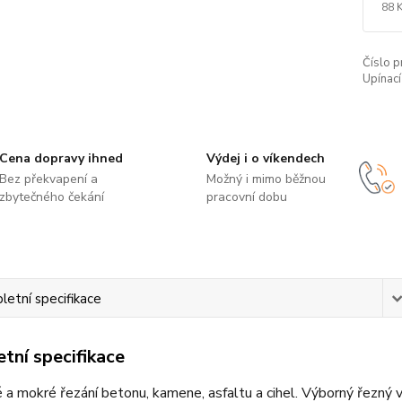
88 
Číslo p
Upínací
Cena dopravy ihned
Výdej i o víkendech
Bez překvapení a
Možný i mimo běžnou
zbytečného čekání
pracovní dobu
etní specifikace
tní specifikace
 a mokré řezání betonu, kamene, asfaltu a cihel. Výborný řezný v