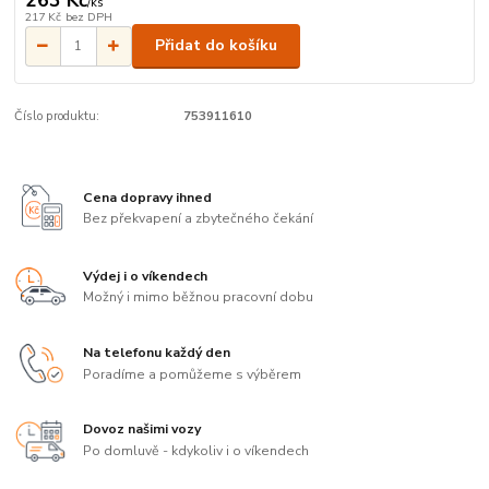
/
ks
217 Kč
bez DPH
Přidat do košíku
Číslo produktu:
753911610
Cena dopravy ihned
Bez překvapení a zbytečného čekání
Výdej i o víkendech
Možný i mimo běžnou pracovní dobu
Na telefonu každý den
Poradíme a pomůžeme s výběrem
Dovoz našimi vozy
Po domluvě - kdykoliv i o víkendech