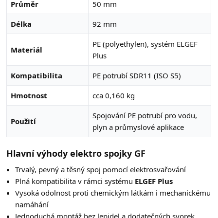
Průměr
50 mm
Délka
92 mm
PE (polyethylen), systém ELGEF
Materiál
Plus
Kompatibilita
PE potrubí SDR11 (ISO S5)
Hmotnost
cca 0,160 kg
Spojování PE potrubí pro vodu,
Použití
plyn a průmyslové aplikace
Hlavní výhody elektro spojky GF
Trvalý, pevný a těsný spoj pomocí elektro­svařování
Plná kompatibilita v rámci systému
ELGEF Plus
Vysoká odolnost proti chemickým látkám i mechanickému
namáhání
Jednoduchá montáž bez lepidel a dodatečných svorek