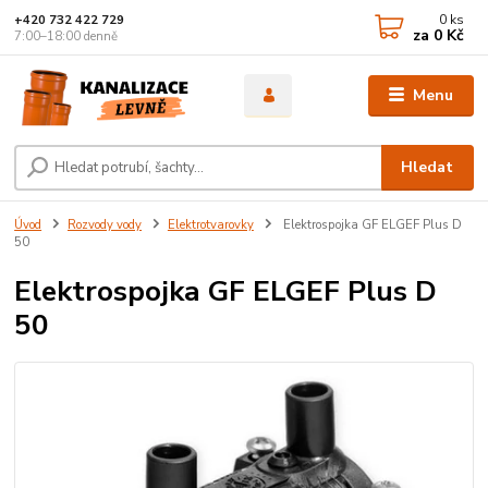
0
ks
+420 732 422 729
za
0 Kč
7:00–18:00 denně
Menu
Hledat
Úvod
Rozvody vody
Elektrotvarovky
Elektrospojka GF ELGEF Plus D
50
Elektrospojka GF ELGEF Plus D
50