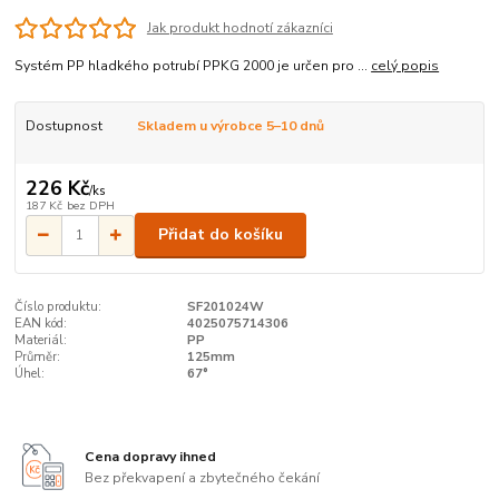
Jak produkt hodnotí zákazníci
Systém PP hladkého potrubí PPKG 2000 je určen pro ...
celý popis
Dostupnost
Skladem u výrobce 5–10 dnů
226 Kč
/
ks
187 Kč
bez DPH
Přidat do košíku
Číslo produktu:
SF201024W
EAN kód:
4025075714306
Materiál:
PP
Průměr:
125mm
Úhel:
67°
Cena dopravy ihned
Bez překvapení a zbytečného čekání