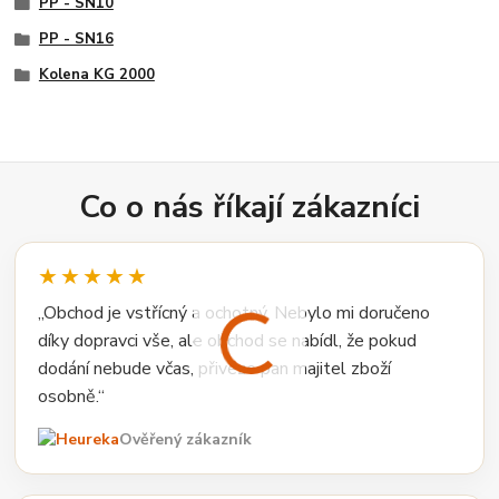
PP - SN10
PP - SN16
Kolena KG 2000
Co o nás říkají zákazníci
★★★★★
„Obchod je vstřícný a ochotný. Nebylo mi doručeno
díky dopravci vše, ale obchod se nabídl, že pokud
dodání nebude včas, přiveze pan majitel zboží
osobně.“
Ověřený zákazník