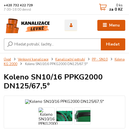
0
ks
+420 732 422 729
za
0 Kč
7:00–18:00 denně
Menu
Hledat
Úvod
Venkovní kanalizace
Kanalizační potrubí
PP - SN10
Kolena
KG 2000
Koleno SN10/16 PPKG2000 DN125/67,5°
Koleno SN10/16 PPKG2000
DN125/67,5°