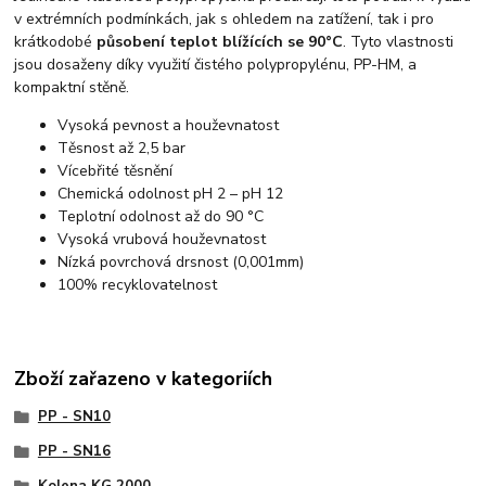
v extrémních podmínkách, jak s ohledem na zatížení, tak i pro
krátkodobé
působení teplot blížících se 90°C
. Tyto vlastnosti
jsou dosaženy díky využití čistého polypropylénu, PP-HM, a
kompaktní stěně.
Vysoká pevnost a houževnatost
Těsnost až 2,5 bar
Vícebřité těsnění
Chemická odolnost pH 2 – pH 12
Teplotní odolnost až do 90 °C
Vysoká vrubová houževnatost
Nízká povrchová drsnost (0,001mm)
100% recyklovatelnost
Zboží zařazeno v kategoriích
PP - SN10
PP - SN16
Kolena KG 2000