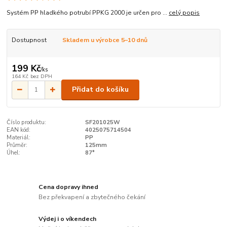
Systém PP hladkého potrubí PPKG 2000 je určen pro ...
celý popis
Dostupnost
Skladem u výrobce 5–10 dnů
199 Kč
/
ks
164 Kč
bez DPH
Přidat do košíku
Číslo produktu:
SF201025W
EAN kód:
4025075714504
Materiál:
PP
Průměr:
125mm
Úhel:
87°
Cena dopravy ihned
Bez překvapení a zbytečného čekání
Výdej i o víkendech