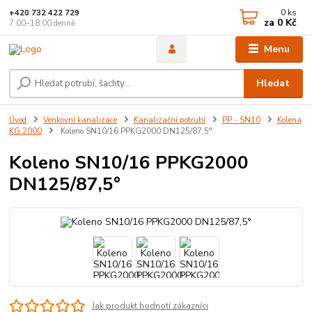
0
ks
+420 732 422 729
za
0 Kč
7:00–18:00 denně
Menu
Hledat
Úvod
Venkovní kanalizace
Kanalizační potrubí
PP - SN10
Kolena
KG 2000
Koleno SN10/16 PPKG2000 DN125/87,5°
Koleno SN10/16 PPKG2000
DN125/87,5°
Jak produkt hodnotí zákazníci