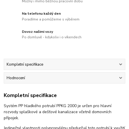
Možný i mimo běžnou pracovní dobu
Na telefonu každý den
Poradíme a pomůžeme s výběrem
Dovoz našimi vozy
Po domluvě - kdykoliv i o víkendech
Kompletní specifikace
Hodnocení
Kompletní specifikace
Systém PP hladkého potrubí PPKG 2000 je určen pro hlavní
rozvody splaškové a dešťové kanalizace včetně domovních
přípojek.
Jedinečné vlastnosti polypropylénu předurčují toto potrubí k využití