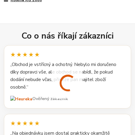
Co o nás říkají zákazníci
★★★★★
„Obchod je vstřícný a ochotný. Nebylo mi doručeno
díky dopravci vše, ale obchod se nabídl, že pokud
dodání nebude včas, přiveze pan majitel zboží
osobně.“
Ověřený zákazník
★★★★★
„Na objednávku jsem dostal prakticky okamžitě