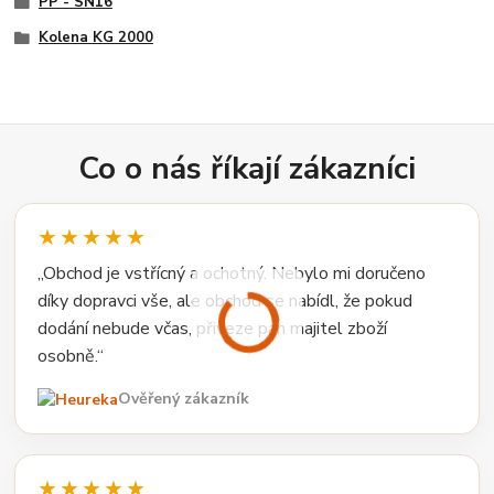
PP - SN16
Kolena KG 2000
Co o nás říkají zákazníci
★★★★★
„Obchod je vstřícný a ochotný. Nebylo mi doručeno
díky dopravci vše, ale obchod se nabídl, že pokud
dodání nebude včas, přiveze pan majitel zboží
osobně.“
Ověřený zákazník
★★★★★