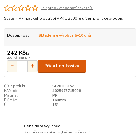
Jak produkt hodnotí zákazníci
Systém PP hladkého potrubí PPKG 2000 je určen pro ...
celý popis
Dostupnost
Skladem u výrobce 5–10 dnů
242 Kč
/
ks
200 Kč
bez DPH
Přidat do košíku
Číslo produktu:
SF201031W
EAN kód:
4025075715006
Materiál:
PP
Průměr:
160mm
Úhel:
15°
Cena dopravy ihned
Bez překvapení a zbytečného čekání