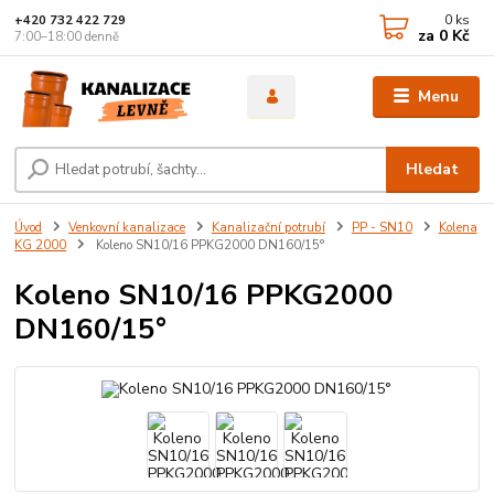
0
ks
+420 732 422 729
za
0 Kč
7:00–18:00 denně
Menu
Hledat
Úvod
Venkovní kanalizace
Kanalizační potrubí
PP - SN10
Kolena
KG 2000
Koleno SN10/16 PPKG2000 DN160/15°
Koleno SN10/16 PPKG2000
DN160/15°