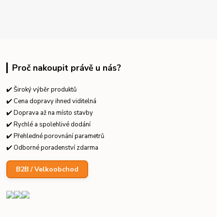
Proč nakoupit právě u nás?
✔️ Široký výběr produktů
✔️ Cena dopravy ihned viditelná
✔️ Doprava až na místo stavby
✔️ Rychlé a spolehlivé dodání
✔️ Přehledné porovnání parametrů
✔️ Odborné poradenství zdarma
B2B / Velkoobchod