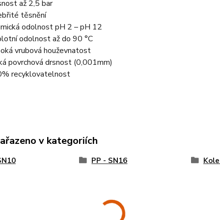
nost až 2,5 bar
ebřité těsnění
mická odolnost pH 2 – pH 12
lotní odolnost až do 90 °C
oká vrubová houževnatost
ká povrchová drsnost (0,001mm)
% recyklovatelnost
zařazeno v kategoriích
SN10
PP - SN16
Kole