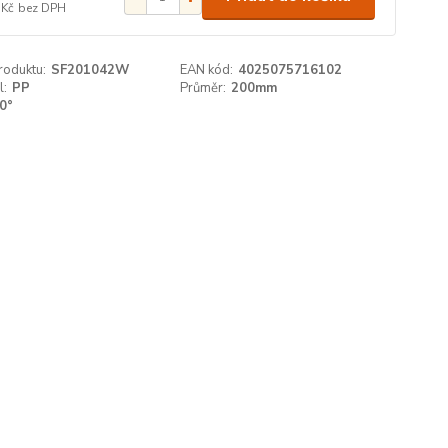
 Kč
bez DPH
roduktu:
SF201042W
EAN kód:
4025075716102
l:
PP
Průměr:
200mm
0°