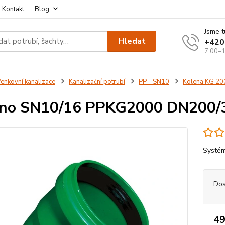
Kontakt
Blog
Jsme t
Hledat
+420
7:00–1
enkovní kanalizace
Kanalizační potrubí
PP - SN10
Kolena KG 20
eno SN10/16 PPKG2000 DN200/
Systém
Dos
49