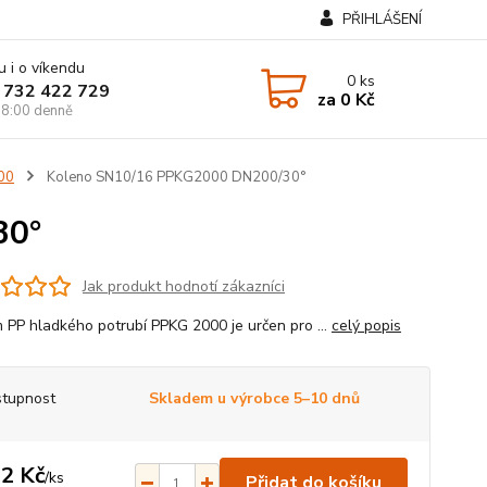
PŘIHLÁŠENÍ
u i o víkendu
0
ks
 732 422 729
za
0 Kč
8:00 denně
00
Koleno SN10/16 PPKG2000 DN200/30°
30°
Jak produkt hodnotí zákazníci
 PP hladkého potrubí PPKG 2000 je určen pro ...
celý popis
tupnost
Skladem u výrobce 5–10 dnů
2 Kč
/
ks
Přidat do košíku