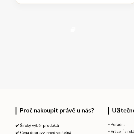
Proč nakoupit právě u nás?
Užitečn
▪
Poradna
✔️ Široký výběr produktů
▪
Vrácení a re
✔️ Cena dopravy ihned viditelná