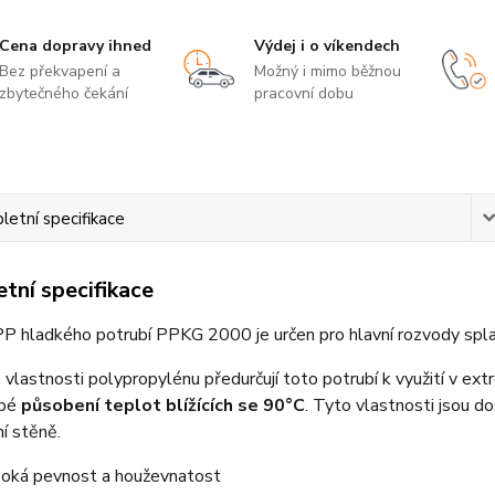
Cena dopravy ihned
Výdej i o víkendech
Bez překvapení a
Možný i mimo běžnou
zbytečného čekání
pracovní dobu
etní specifikace
tní specifikace
P hladkého potrubí PPKG 2000 je určen pro hlavní rozvody spla
 vlastnosti polypropylénu předurčují toto potrubí k využití v ext
obé
působení teplot blížících se 90°C
. Tyto vlastnosti jsou d
í stěně.
oká pevnost a houževnatost