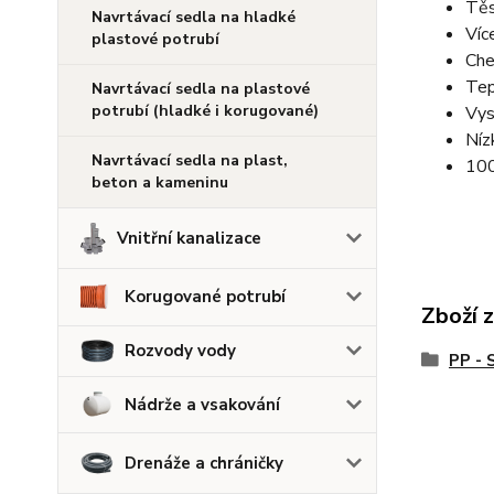
Těs
Navrtávací sedla na hladké
Víc
plastové potrubí
Che
Tep
Navrtávací sedla na plastové
potrubí (hladké i korugované)
Vys
Níz
Navrtávací sedla na plast,
100
beton a kameninu
Vnitřní kanalizace
Korugované potrubí
Zboží 
Rozvody vody
PP - 
Nádrže a vsakování
Drenáže a chráničky