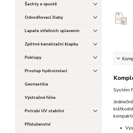
Šachty a vpustě
Odvodňovací žlaby
Lapače střešních splavenin
Zpětné kanalizační klapky
Poklopy
Kompl
Prostup hydroizolací
Komple
Geotextilie
Systém P
Výstražné fólie
Jedinečné
krátkod
Potrubí UV stabilní
kompaktn
Příslušenství
Vys