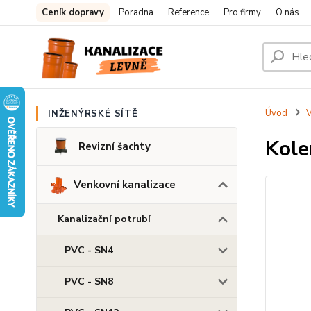
Ceník dopravy
Poradna
Reference
Pro firmy
O nás
Úvod
V
INŽENÝRSKÉ SÍTĚ
Kol
Revizní šachty
Venkovní kanalizace
Kanalizační potrubí
PVC - SN4
PVC - SN8