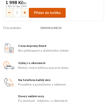
1 998 Kč
/
ks
1 651 Kč
bez DPH
Přidat do košíku
Číslo produktu:
ZB00052188/20
Cena dopravy ihned
Bez překvapení a zbytečného čekání
Výdej i o víkendech
Možný i mimo běžnou pracovní dobu
Na telefonu každý den
Poradíme a pomůžeme s výběrem
Dovoz našimi vozy
Po domluvě - kdykoliv i o víkendech