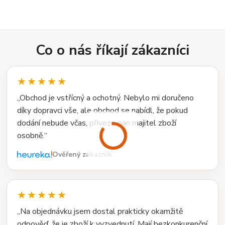
Co o nás říkají zákazníci
★★★★★
„Obchod je vstřícný a ochotný. Nebylo mi doručeno
díky dopravci vše, ale obchod se nabídl, že pokud
dodání nebude včas, přiveze pan majitel zboží
osobně.“
Ověřený zákazník
★★★★★
„Na objednávku jsem dostal prakticky okamžitě
odpověď, že je zboží k vyzvednutí. Mají bezkonkurenční