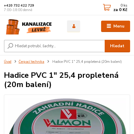
0
ks
+420 732 422 729
za
0 Kč
7:00–18:00 denně
Menu
Hledat
Úvod
Čerpací technika
Hadice PVC 1" 25,4 propletená (20m balení)
Hadice PVC 1" 25,4 propletená
(20m balení)