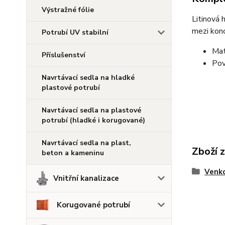
Výstražné fólie
Litinová 
mezi kon
Potrubí UV stabilní
Mat
Příslušenství
Pov
Navrtávací sedla na hladké
plastové potrubí
Navrtávací sedla na plastové
potrubí (hladké i korugované)
Navrtávací sedla na plast,
Zboží 
beton a kameninu
Venko
Vnitřní kanalizace
Korugované potrubí