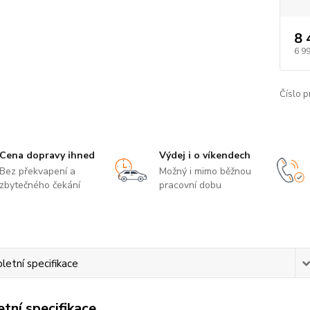
8 
6 9
Číslo p
Cena dopravy ihned
Výdej i o víkendech
Bez překvapení a
Možný i mimo běžnou
zbytečného čekání
pracovní dobu
etní specifikace
tní specifikace