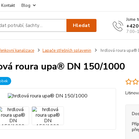
Kontakt
Blog
Jsme t
Hledat
+420
7:00–1
enkovní kanalizace
Lapače střešních splavenin
hrdlová roura upa®
ová roura upa® DN 150/1000
robek
Litino
Dos
Pří
pře