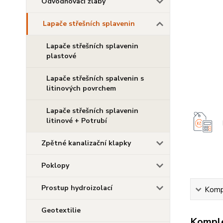
Odvodňovací žlaby
Lapače střešních splavenin
Lapače střešních splavenin
plastové
Lapače střešních spalvenin s
litinových povrchem
Lapače střešních splavenin
litinové + Potrubí
Zpětné kanalizační klapky
Poklopy
Prostup hydroizolací
Kompl
Geotextilie
Komple