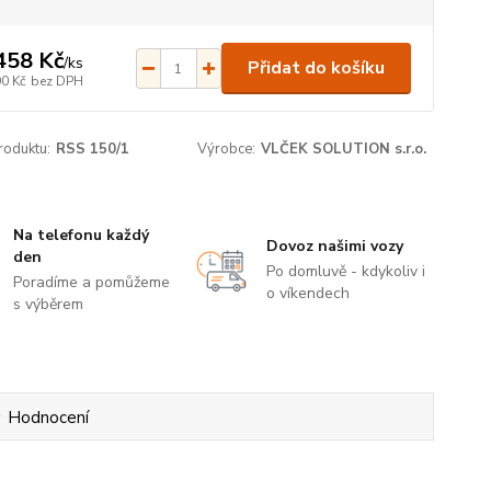
458 Kč
/
ks
Přidat do košíku
90 Kč
bez DPH
roduktu:
RSS 150/1
Výrobce:
VLČEK SOLUTION s.r.o.
Na telefonu každý
Dovoz našimi vozy
den
Po domluvě - kdykoliv i
Poradíme a pomůžeme
o víkendech
s výběrem
Hodnocení