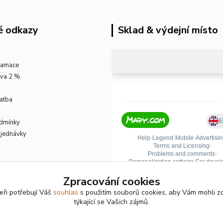
é odkazy
Sklad & výdejní místo
klamace
eva 2 %
atba
dmínky
bjednávky
Zpracování cookies
eři potřebují Váš
souhlas
s použitím souborů cookies, aby Vám mohli z
týkající se Vašich zájmů.