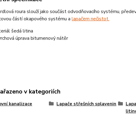
hrdlová roura slouží jako součást odvodňovacího systému, přede
covou částí okapového systému a
lapačem nečistot.
eriál šedá litina
rchová úprava bitumenový nátěr
zařazeno v kategoriích
vní kanalizace
Lapače střešních splavenin
Lapa
liti