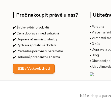
Proč nakoupit právě u nás?
Užitečn
▪
Poradna
✔️ Široký výběr produktů
▪
Vrácení a re
✔️ Cena dopravy ihned viditelná
▪
Věrnostní sl
✔️ Doprava až na místo stavby
▪
O nás
✔️ Rychlé a spolehlivé dodání
▪
Doprava a pl
✔️ Přehledné porovnání parametrů
▪
Blog
✔️ Odborné poradenství zdarma
▪
Obchodní po
▪
Jak balíme o
B2B / Velkoobchod
Náš e-shop a partn