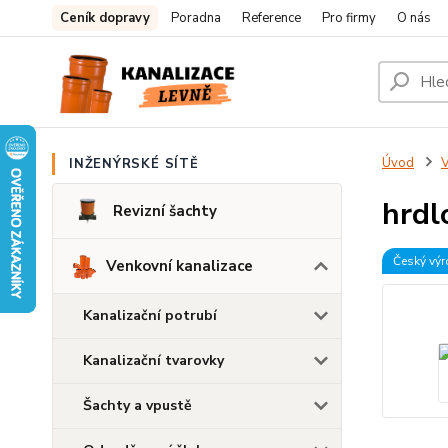
Ceník dopravy
Poradna
Reference
Pro firmy
O nás
Úvod
V
INŽENÝRSKÉ SÍTĚ
hrdl
Revizní šachty
Český vý
Venkovní kanalizace
Kanalizační potrubí
Kanalizační tvarovky
Šachty a vpustě