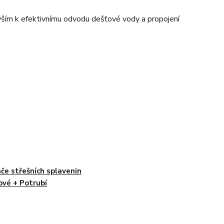
vším k efektivnímu odvodu dešťové vody a propojení
če střešních splavenin
nové + Potrubí