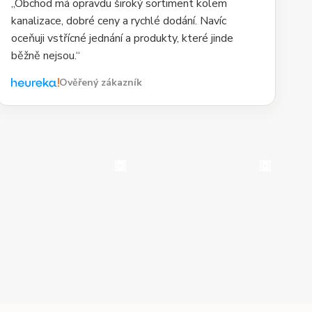
„Obchod má opravdu široký sortiment kolem
kanalizace, dobré ceny a rychlé dodání. Navíc
oceňuji vstřícné jednání a produkty, které jinde
běžně nejsou.“
Ověřený zákazník