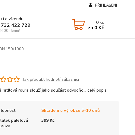
PŘIHLÁŠENÍ
u i o víkendu
0
ks
 732 422 729
za
0 Kč
8:00 denně
 DN 150/1000
Jak produkt hodnotí zákazníci
vá hrdlová roura slouží jako součást odvodňo...
celý popis
tupnost
Skladem u výrobce 5–10 dnů
platek paletová
399 Kč
prava