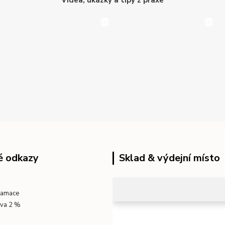
é odkazy
Sklad & výdejní místo
klamace
eva 2 %