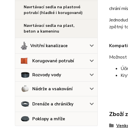
Navrtávací sedla na plastové
chrání m
potrubí (hladké i korugované)
Jednoduc
Navrtávací sedla na plast,
zpětný t
beton a kameninu
Kompati
Vnitřní kanalizace
Možnost m
Korugované potrubí
Úči
Rozvody vody
Kry
Nádrže a vsakování
Drenáže a chráničky
Zboží 
Poklopy a mříže
Venko