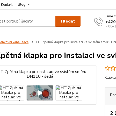
Kontakt
Blog
Jsme t
Hledat
+420
7:00–1
enkovní kanalizace
HT Zpětná klapka pro instalaci ve svislém směru D
pětná klapka pro instalaci ve s
Klapka 
Dos
2 