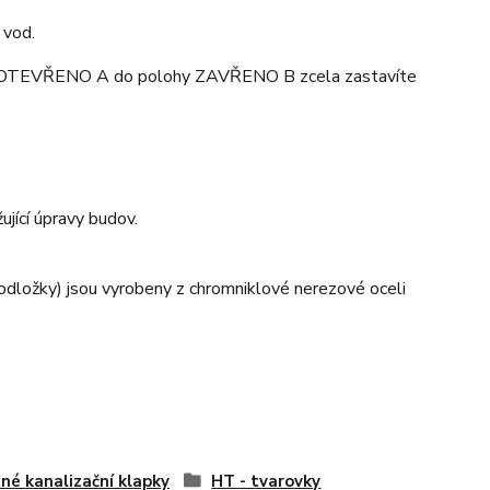
 vod.
ohy OTEVŘENO A do polohy ZAVŘENO B zcela zastavíte
jící úpravy budov.
podložky) jsou vyrobeny z chromniklové nerezové oceli
né kanalizační klapky
HT - tvarovky