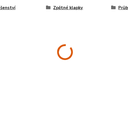
ušenství
Zpětné klapky
Průb