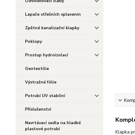
Odvodňovací žlaby
Lapače střešních splavenin
Zpětné kanalizační klapky
Poklopy
Prostup hydroizolací
Geotextilie
Výstražné fólie
Potrubí UV stabilní
Kompl
Příslušenství
Komple
Navrtávací sedla na hladké
plastové potrubí
Klapka pr