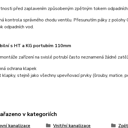
ístnosti před zaplavením způsobeným zpětným tokem odpadních
há kontrola správného chodu ventilu. Přesunutím páky z pol
ok odpadních vod.
bilní s HT a KG portubím 110mm
ontáže zařízení na svislé potrubí často neznamená žádné zatěžu
nná ochrana klapek
t klapky, stejně jako všechny upevňovací prvky (šrouby, matice, 
zařazeno v kategoriích
vní kanalizace
Vnitřní kanalizace
Zpět