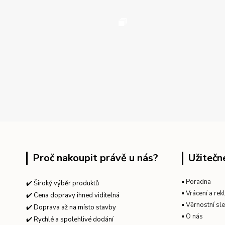
Proč nakoupit právě u nás?
Užitečn
▪
Poradna
✔️ Široký výběr produktů
▪
Vrácení a re
✔️ Cena dopravy ihned viditelná
▪
Věrnostní sl
✔️ Doprava až na místo stavby
▪
O nás
✔️ Rychlé a spolehlivé dodání