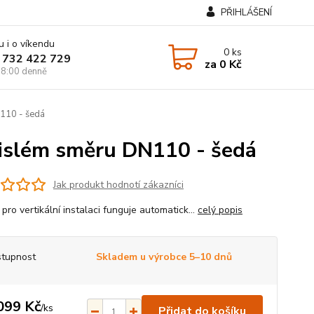
PŘIHLÁŠENÍ
u i o víkendu
0
ks
 732 422 729
za
0 Kč
8:00 denně
N110 - šedá
vislém směru DN110 - šedá
Jak produkt hodnotí zákazníci
pro vertikální instalaci funguje automatick...
celý popis
tupnost
Skladem u výrobce 5–10 dnů
099 Kč
/
ks
Přidat do košíku