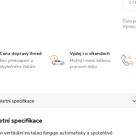
1 7
Číslo p
Výrobc
Cena dopravy ihned
Výdej i o víkendech
Bez překvapení a
Možný i mimo běžnou
zbytečného čekání
pracovní dobu
etní specifikace
tní specifikace
o vertikální instalaci funguje automaticky a spolehlivě