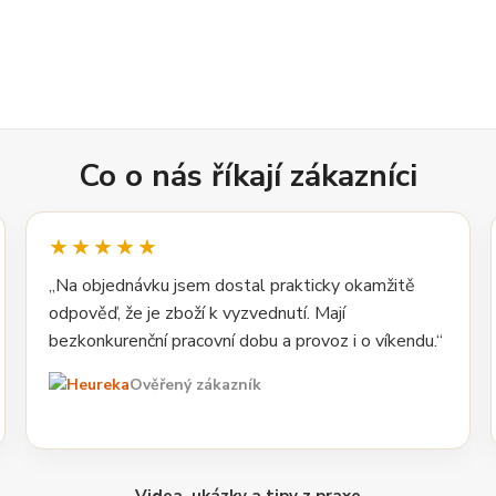
Co o nás říkají zákazníci
★★★★★
„Na objednávku jsem dostal prakticky okamžitě
odpověď, že je zboží k vyzvednutí. Mají
bezkonkurenční pracovní dobu a provoz i o víkendu.“
Ověřený zákazník
Videa, ukázky a tipy z praxe